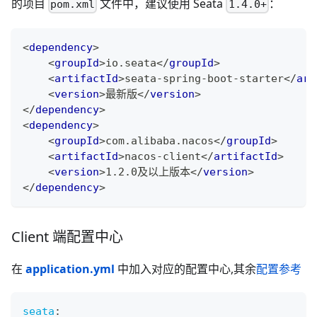
的项目
文件中，建议使用 Seata
：
pom.xml
1.4.0+
<
dependency
>
<
groupId
>
io.seata
</
groupId
>
<
artifactId
>
seata-spring-boot-starter
</
art
<
version
>
最新版
</
version
>
</
dependency
>
<
dependency
>
<
groupId
>
com.alibaba.nacos
</
groupId
>
<
artifactId
>
nacos-client
</
artifactId
>
<
version
>
1.2.0及以上版本
</
version
>
</
dependency
>
Client 端配置中心
在
application.yml
中加入对应的配置中心,其余
配置参考
seata
: