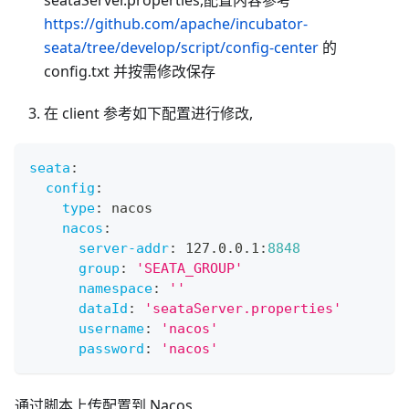
https://github.com/apache/incubator-
seata/tree/develop/script/config-center
的
config.txt 并按需修改保存
在 client 参考如下配置进行修改,
seata
:
config
:
type
:
 nacos
nacos
:
server-addr
:
 127.0.0.1
:
8848
group
:
'SEATA_GROUP'
namespace
:
''
dataId
:
'seataServer.properties'
username
:
'nacos'
password
:
'nacos'
通过脚本上传配置到 Nacos