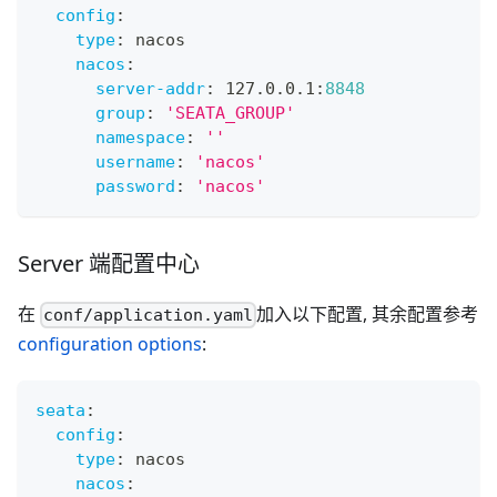
config
:
type
:
 nacos
nacos
:
server-addr
:
 127.0.0.1
:
8848
group
:
'SEATA_GROUP'
namespace
:
''
username
:
'nacos'
password
:
'nacos'
Server 端配置中心
在
加入以下配置, 其余配置参考
conf/application.yaml
configuration options
:
seata
:
config
:
type
:
 nacos
nacos
: