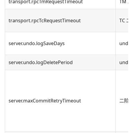
transport.rpcTmRequestTimeout
TM 
transport.rpcTcRequestTimeout
TC 
server.undo.logSaveDays
und
server.undo.logDeletePeriod
und
server.maxCommitRetryTimeout
二阶