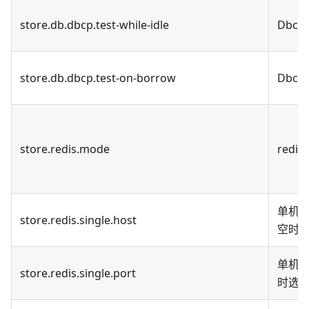
store.db.dbcp.test-while-idle
Dbcp 
store.db.dbcp.test-on-borrow
Dbcp
store.redis.mode
redi
单机模式
store.redis.single.host
空时选取
单机模式
store.redis.single.port
时选取 