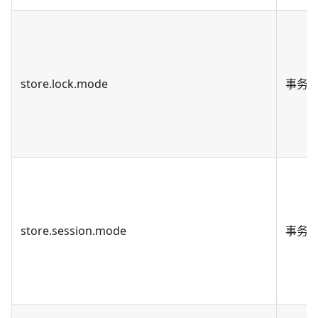
store.lock.mode
事务
store.session.mode
事务