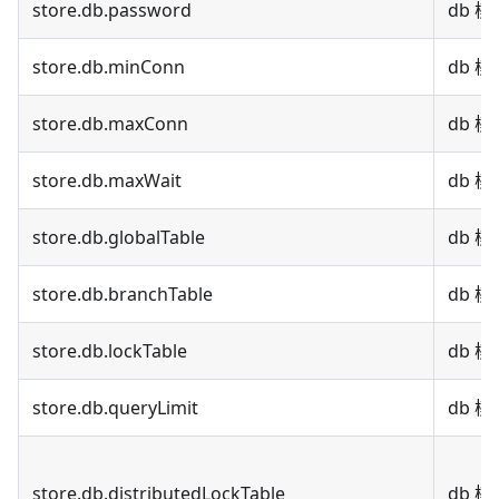
store.db.password
db 
store.db.minConn
db 
store.db.maxConn
db 
store.db.maxWait
db 
store.db.globalTable
db 
store.db.branchTable
db 
store.db.lockTable
db 
store.db.queryLimit
db 
store.db.distributedLockTable
db 