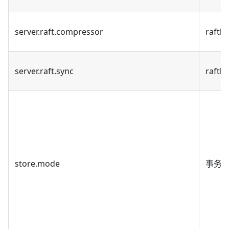
server.raft.compressor
raftl
server.raft.sync
raft
store.mode
事务