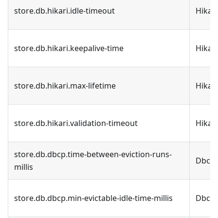
store.db.hikari.idle-timeout
Hikar
store.db.hikari.keepalive-time
Hikar
store.db.hikari.max-lifetime
Hikar
store.db.hikari.validation-timeout
Hikar
store.db.dbcp.time-between-eviction-runs-
Dbcp 
millis
store.db.dbcp.min-evictable-idle-time-millis
Dbcp 