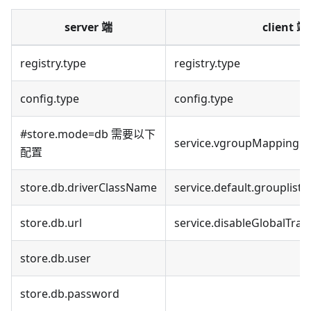
server 端
client 端
registry.type
registry.type
config.type
config.type
#store.mode=db 需要以下
service.vgroupMapping.m
配置
store.db.driverClassName
service.default.grouplist
store.db.url
service.disableGlobalTran
store.db.user
store.db.password