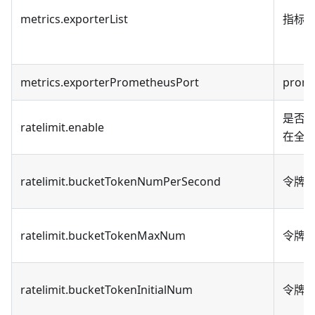
metrics.exporterList
指标结
metrics.exporterPrometheusPort
prom
是否开
ratelimit.enable
在全
ratelimit.bucketTokenNumPerSecond
令牌
ratelimit.bucketTokenMaxNum
令牌
ratelimit.bucketTokenInitialNum
令牌