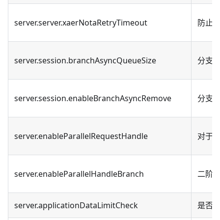
server.server.xaerNotaRetryTimeout
防止 
server.session.branchAsyncQueueSize
分支事
server.session.enableBranchAsyncRemove
分支事
server.enableParallelRequestHandle
对于
server.enableParallelHandleBranch
二阶
server.applicationDataLimitCheck
是否