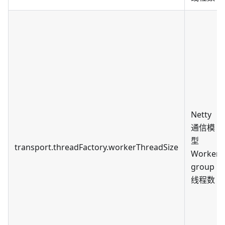
Netty
通信模
型
transport.threadFactory.workerThreadSize
Worker
group
线程数