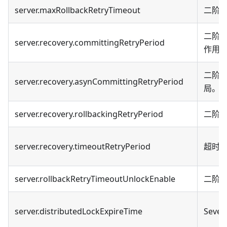
server.maxRollbackRetryTimeout
二阶
二阶
server.recovery.committingRetryPeriod
作用
二阶
server.recovery.asynCommittingRetryPeriod
局。
server.recovery.rollbackingRetryPeriod
二阶
server.recovery.timeoutRetryPeriod
超时
server.rollbackRetryTimeoutUnlockEnable
二阶
server.distributedLockExpireTime
Sev