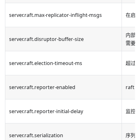
server.raft.max-replicator-inflight-msgs
在启用 
内部 
server.raft.disruptor-buffer-size
需要
server.raft.election-timeout-ms
超过多
server.raft.reporter-enabled
raf
server.raft.reporter-initial-delay
监控
server.raft.serialization
序列化