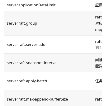
server.applicationDataLimit
应用
raf
server.raft.group
对应，如
mappi
raft
server.raft.server-addr
192.1
间隔
server.raft.snapshot-interval
能提
server.raft.apply-batch
任务累
server.raft.max-append-bufferSize
raf