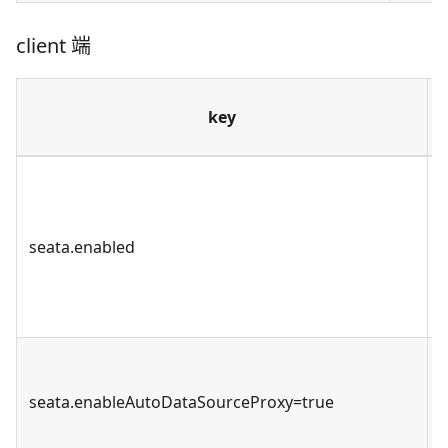
client 端
key
s
seata.enabled
seata.enableAutoDataSourceProxy=true