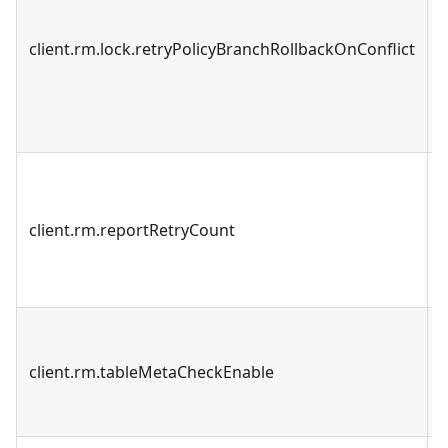
client.rm.lock.retryPolicyBranchRollbackOnConflict
client.rm.reportRetryCount
client.rm.tableMetaCheckEnable