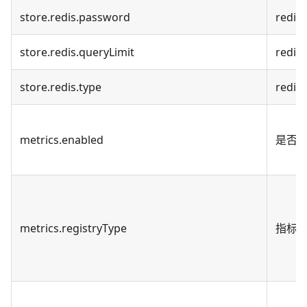
store.redis.password
redi
store.redis.queryLimit
red
store.redis.type
redi
metrics.enabled
是否启用
metrics.registryType
指标