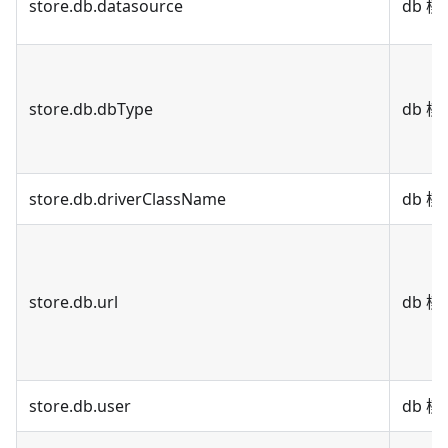
store.db.datasource
db 
store.db.dbType
db 
store.db.driverClassName
db 
store.db.url
db 模
store.db.user
db 