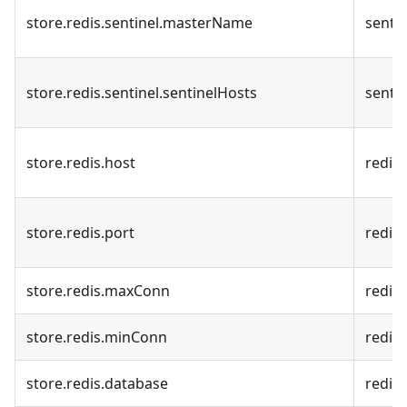
store.redis.sentinel.masterName
sent
store.redis.sentinel.sentinelHosts
senti
store.redis.host
redis
store.redis.port
redi
store.redis.maxConn
red
store.redis.minConn
red
store.redis.database
redi