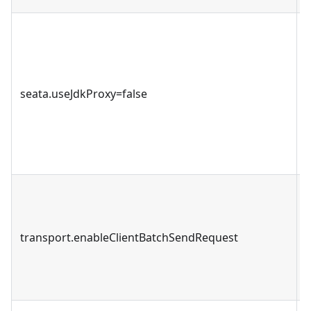
seata.useJdkProxy=false
transport.enableClientBatchSendRequest