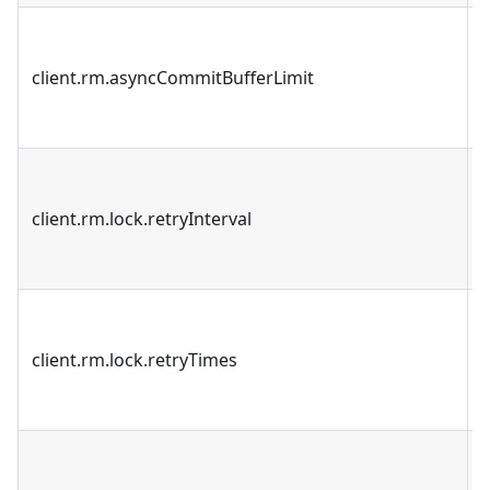
client.rm.asyncCommitBufferLimit
client.rm.lock.retryInterval
client.rm.lock.retryTimes