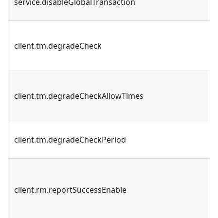
service.disableGlobalTransaction
client.tm.degradeCheck
client.tm.degradeCheckAllowTimes
client.tm.degradeCheckPeriod
client.rm.reportSuccessEnable