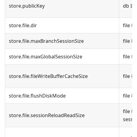
store.publicKey
db 或
store.file.dir
fil
store.file.maxBranchSessionSize
file
store.file.maxGlobalSessionSize
file
store.file.fileWriteBufferCacheSize
file
store.file.flushDiskMode
fil
fil
store.file.sessionReloadReadSize
sessi