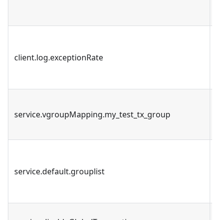
client.log.exceptionRate
service.vgroupMapping.my_test_tx_group
service.default.grouplist