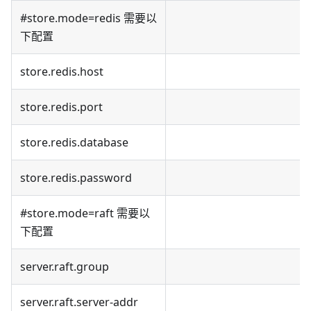
#store.mode=redis 需要以
下配置
store.redis.host
store.redis.port
store.redis.database
store.redis.password
#store.mode=raft 需要以
下配置
server.raft.group
server.raft.server-addr