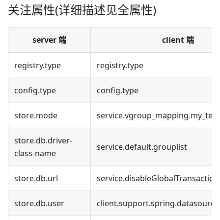
关注属性(详细描述见全属性)
server 端
client 端
registry.type
registry.type
config.type
config.type
store.mode
service.vgroup_mapping.my_test
store.db.driver-
service.default.grouplist
class-name
store.db.url
service.disableGlobalTransaction
store.db.user
client.support.spring.datasourc