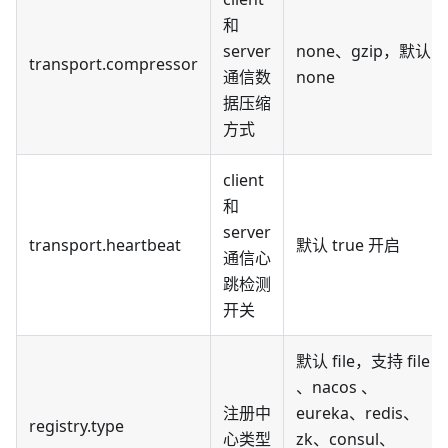
和
server
none、gzip，默认
transport.compressor
通信数
none
据压缩
方式
client
和
server
transport.heartbeat
默认 true 开启
通信心
跳检测
开关
默认 file，支持 file
、nacos 、
注册中
eureka、redis、
registry.type
心类型
zk、consul、