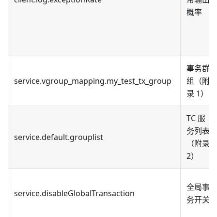
概率
事务群
service.vgroup_mapping.my_test_tx_group
组（附
录 1）
TC 服
务列表
service.default.grouplist
（附录
2）
全局事
service.disableGlobalTransaction
务开关