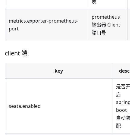
表
了
prometheus
metrics.exporter-prometheus-
输出器 Client
默
port
端口号
client 端
key
desc
是否开
启
spring-
seata.enabled
boot
自动装
配