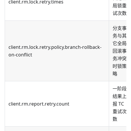
client.rm.lock.retry.times
局锁重
试次数
分支事
务与其
它全局
client.rm.lock.retry.policy.branch-rollback-
回滚事
on-conflict
务冲突
时锁策
略
一阶段
结果上
client.rm.report.retry.count
报 TC
重试次
数