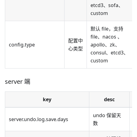
etcd3、sofa、
custom
默认 file，支持
file、nacos 、
配置中
config.type
apollo、zk、
心类型
consul、etcd3、
custom
server 端
key
desc
undo 保留天
默
server.undo.log.save.days
数