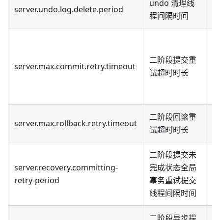
undo 清理线
server.undo.log.delete.period
默
程间隔时间
单
二阶段提交重
server.max.commit.retry.timeout
重
试超时时长
g
二阶段回滚重
server.max.rollback.retry.timeout
同
试超时时长
二阶段提交未
server.recovery.committing-
完成状态全局
retry-period
事务重试提交
线程间隔时间
二阶段异步提