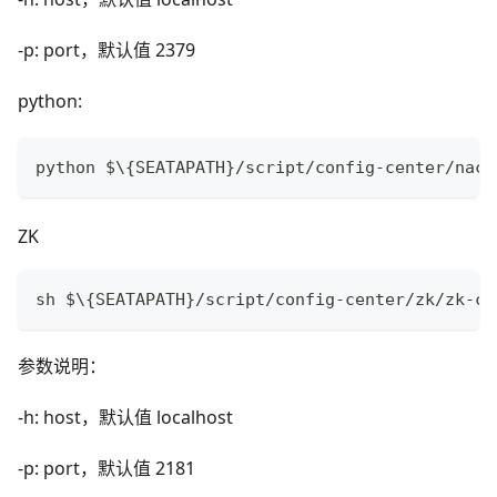
-p: port，默认值 2379
python:
python $\{SEATAPATH}/script/config-center/naco
ZK
sh $\{SEATAPATH}/script/config-center/zk/zk-co
参数说明：
-h: host，默认值 localhost
-p: port，默认值 2181