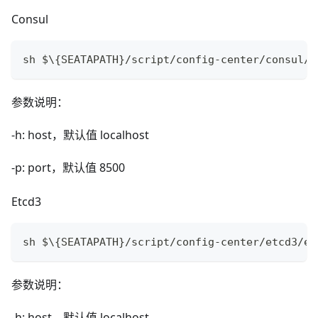
Consul
sh $\{SEATAPATH}/script/config-center/consul/c
参数说明：
-h: host，默认值 localhost
-p: port，默认值 8500
Etcd3
sh $\{SEATAPATH}/script/config-center/etcd3/et
参数说明：
-h: host，默认值 localhost