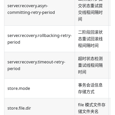
server.recovery.asyn-
交状态重试提
committing-retry-period
交线程间隔时
间
二阶段回滚状
server.recovery.rollbacking-retry-
态重试回滚线
period
程间隔时间
超时状态检测
server.recovery.timeout-retry-
重试线程间隔
period
时间
事务会话信息
f
store.mode
存储方式
库
file 模式文件存
store.file.dir
默
储文件夹名