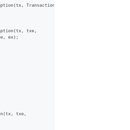
eption
(
tx
,
TransactionalExecutor
.
Code
.
RollbackDone
eption
(
tx
,
 txe
,
re
,
 ex
)
;
on
(
tx
,
 txe
,