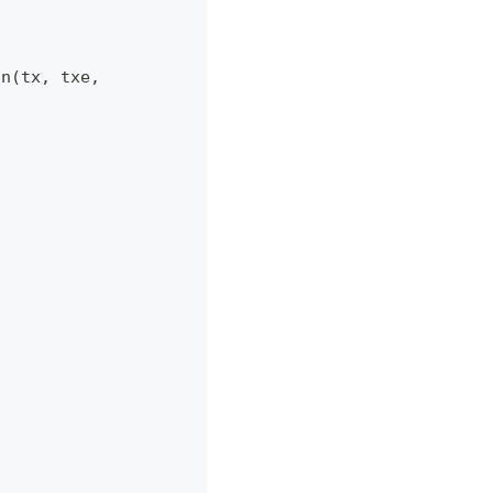
on
(
tx
,
 txe
,