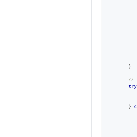
}
//
try
           
}
c