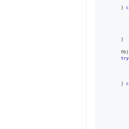
}
c
}
Obj
try
           
}
c
           