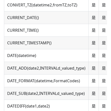
CONVERT_TZ(datetime2,fromTZ,toTZ)
是
是
CURRENT_DATE()
是
是
CURRENT_TIME()
是
是
CURRENT_TIMESTAMP()
是
是
DATE(datetime)
是
是
DATE_ADD(date2,INTERVALd_valued_type)
是
是
DATE_FORMAT(datetime,FormatCodes)
是
是
DATE_SUB(date2,INTERVALd_valued_type)
是
是
DATEDIFF(date1,date2)
是
是