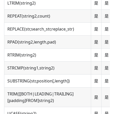
LTRIM(string2)
是
是
REPEAT(string2,count)
是
是
REPLACE(str,search_str,replace_str)
是
是
RPAD(string2,length,pad)
是
是
RTRIM(string2)
是
是
STRCMP(string1,string2)
是
是
SUBSTRING(str,position[,length])
是
是
TRIM([[BOTH|LEADING|TRAILING]
是
是
[padding]FROM]string2)
UCASE(string2)
是
是