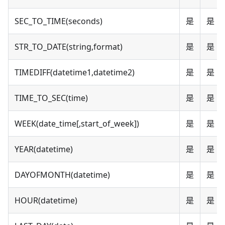
SEC_TO_TIME(seconds)
是
是
STR_TO_DATE(string,format)
是
是
TIMEDIFF(datetime1,datetime2)
是
是
TIME_TO_SEC(time)
是
是
WEEK(date_time[,start_of_week])
是
是
YEAR(datetime)
是
是
DAYOFMONTH(datetime)
是
是
HOUR(datetime)
是
是