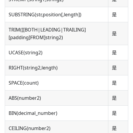
SUBSTRING(str,position[,length])
是
TRIM([[BOTH|LEADING|TRAILING]
是
[padding]FROM]string2)
UCASE(string2)
是
RIGHT(string2,length)
是
SPACE(count)
是
ABS(number2)
是
BIN(decimal_number)
是
CEILING(number2)
是