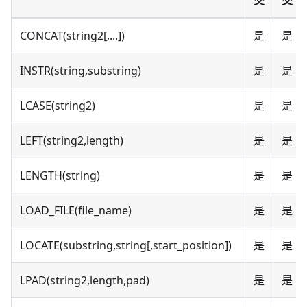
CONCAT(string2[,...])
是
是
INSTR(string,substring)
是
是
LCASE(string2)
是
是
LEFT(string2,length)
是
是
LENGTH(string)
是
是
LOAD_FILE(file_name)
是
是
LOCATE(substring,string[,start_position])
是
是
LPAD(string2,length,pad)
是
是