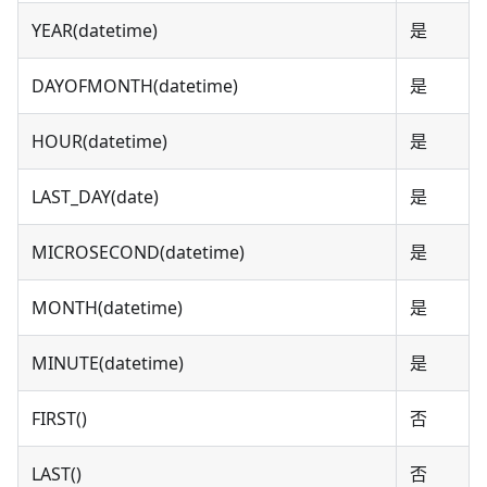
YEAR(datetime)
是
DAYOFMONTH(datetime)
是
HOUR(datetime)
是
LAST_DAY(date)
是
MICROSECOND(datetime)
是
MONTH(datetime)
是
MINUTE(datetime)
是
FIRST()
否
LAST()
否