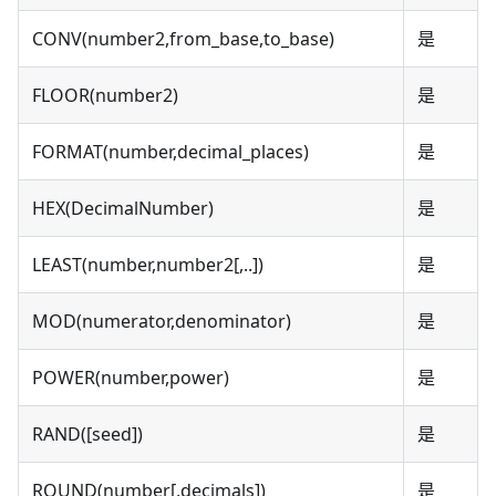
CONV(number2,from_base,to_base)
是
FLOOR(number2)
是
FORMAT(number,decimal_places)
是
HEX(DecimalNumber)
是
LEAST(number,number2[,..])
是
MOD(numerator,denominator)
是
POWER(number,power)
是
RAND([seed])
是
ROUND(number[,decimals])
是