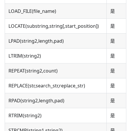
LOAD_FILE(file_name)
是
LOCATE(substring,string[,start_position])
是
LPAD(string2,length,pad)
是
LTRIM(string2)
是
REPEAT(string2,count)
是
REPLACE(str,search_str,replace_str)
是
RPAD(string2,length,pad)
是
RTRIM(string2)
是
STRCMP(string1,string2)
是