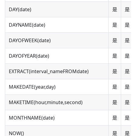
DAY(date)
是
是
DAYNAME(date)
是
是
DAYOFWEEK(date)
是
是
DAYOFYEAR(date)
是
是
EXTRACT(interval_nameFROMdate)
是
是
MAKEDATE(year,day)
是
是
MAKETIME(hour,minute,second)
是
是
MONTHNAME(date)
是
是
NOW()
是
是