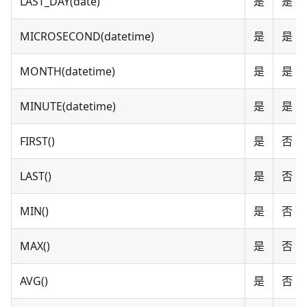
LAST_DAY(date)
是
是
MICROSECOND(datetime)
是
是
MONTH(datetime)
是
是
MINUTE(datetime)
是
是
FIRST()
是
否
LAST()
是
否
MIN()
是
否
MAX()
是
否
AVG()
是
否