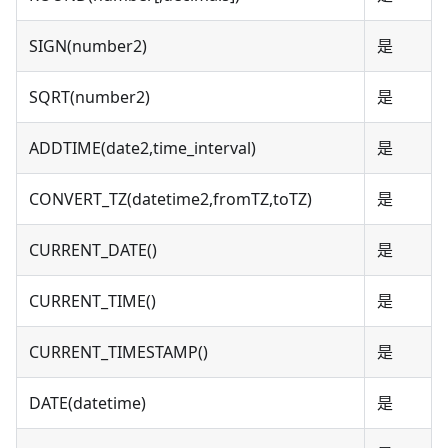
SIGN(number2)
是
SQRT(number2)
是
ADDTIME(date2,time_interval)
是
CONVERT_TZ(datetime2,fromTZ,toTZ)
是
CURRENT_DATE()
是
CURRENT_TIME()
是
CURRENT_TIMESTAMP()
是
DATE(datetime)
是