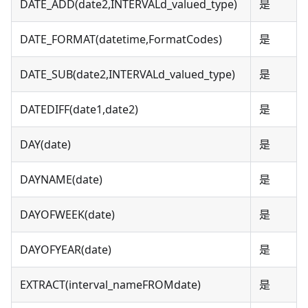
DATE_ADD(date2,INTERVALd_valued_type)
是
DATE_FORMAT(datetime,FormatCodes)
是
DATE_SUB(date2,INTERVALd_valued_type)
是
DATEDIFF(date1,date2)
是
DAY(date)
是
DAYNAME(date)
是
DAYOFWEEK(date)
是
DAYOFYEAR(date)
是
EXTRACT(interval_nameFROMdate)
是