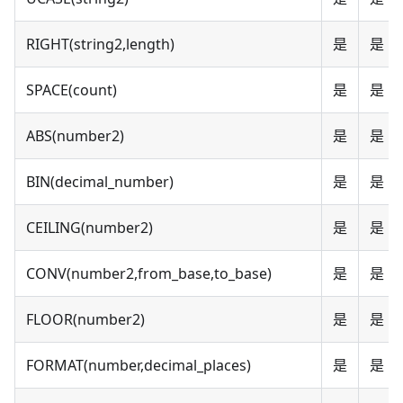
RIGHT(string2,length)
是
是
SPACE(count)
是
是
ABS(number2)
是
是
BIN(decimal_number)
是
是
CEILING(number2)
是
是
CONV(number2,from_base,to_base)
是
是
FLOOR(number2)
是
是
FORMAT(number,decimal_places)
是
是