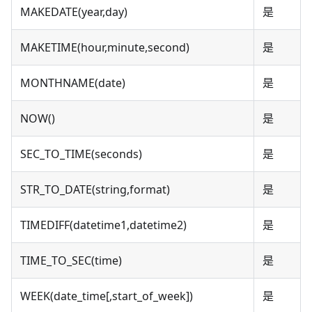
MAKEDATE(year,day)
是
MAKETIME(hour,minute,second)
是
MONTHNAME(date)
是
NOW()
是
SEC_TO_TIME(seconds)
是
STR_TO_DATE(string,format)
是
TIMEDIFF(datetime1,datetime2)
是
TIME_TO_SEC(time)
是
WEEK(date_time[,start_of_week])
是