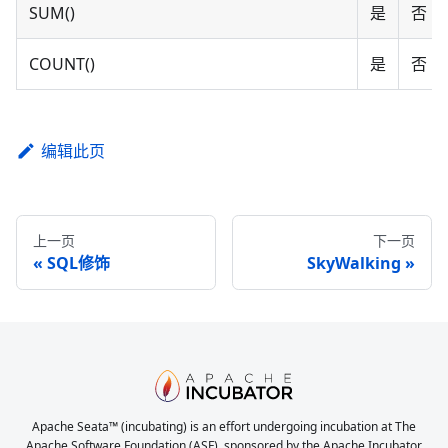
SUM()
是
否
COUNT()
是
否
编辑此页
上一页
下一页
SQL修饰
SkyWalking
Apache Seata™ (incubating) is an effort undergoing incubation at The
Apache Software Foundation (ASF), sponsored by the Apache Incubator.