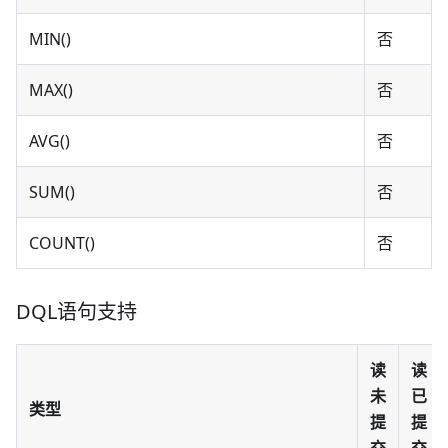
MIN()
否
MAX()
否
AVG()
否
SUM()
否
COUNT()
否
DQL语句支持
读
读
未
已
类型
提
提
交
交