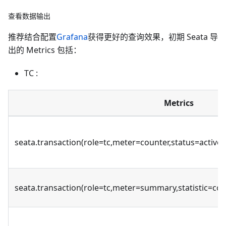
查看数据输出
推荐结合配置
Grafana
获得更好的查询效果，初期 Seata 导
出的 Metrics 包括：
TC :
Metrics
seata.transaction(role=tc,meter=counter,status=active
seata.transaction(role=tc,meter=summary,statistic=co