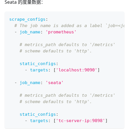
Seata 的度量数据：
scrape_configs
:
# The job name is added as a label `job=<job
-
job_name
:
'prometheus'
# metrics_path defaults to '/metrics'
# scheme defaults to 'http'.
static_configs
:
-
targets
:
[
'localhost:9090'
]
-
job_name
:
'seata'
# metrics_path defaults to '/metrics'
# scheme defaults to 'http'.
static_configs
:
-
targets
:
[
'tc-server-ip:9898'
]