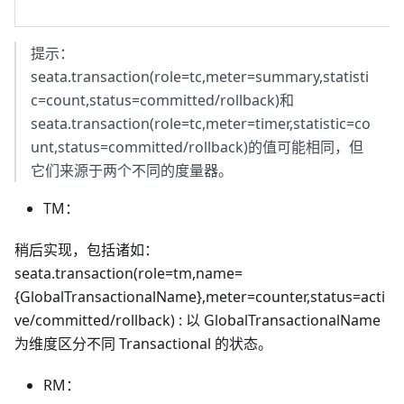
提示：
seata.transaction(role=tc,meter=summary,statisti
c=count,status=committed/rollback)和
seata.transaction(role=tc,meter=timer,statistic=co
unt,status=committed/rollback)的值可能相同，但
它们来源于两个不同的度量器。
TM：
稍后实现，包括诸如：
seata.transaction(role=tm,name=
{GlobalTransactionalName},meter=counter,status=acti
ve/committed/rollback) : 以 GlobalTransactionalName
为维度区分不同 Transactional 的状态。
RM：