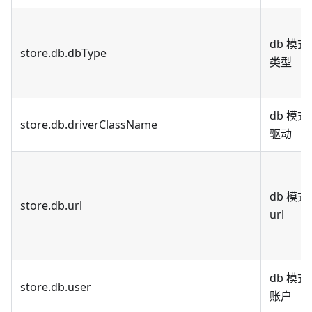
db 模
store.db.dbType
类型
db 模
store.db.driverClassName
驱动
db 模
store.db.url
url
db 模
store.db.user
账户