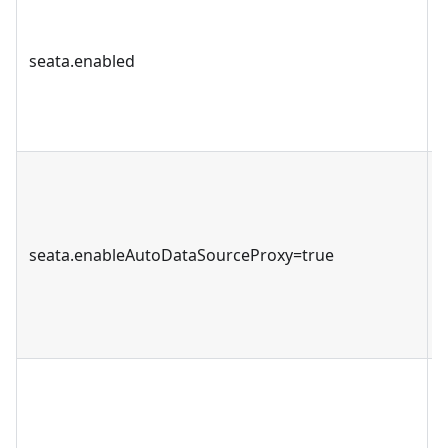
s
seata.enabled
seata.enableAutoDataSourceProxy=true