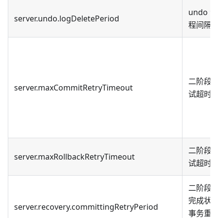
undo 
server.undo.logDeletePeriod
程间隔
二阶段
server.maxCommitRetryTimeout
试超时
二阶段
server.maxRollbackRetryTimeout
试超时
二阶段
完成状
server.recovery.committingRetryPeriod
事务重