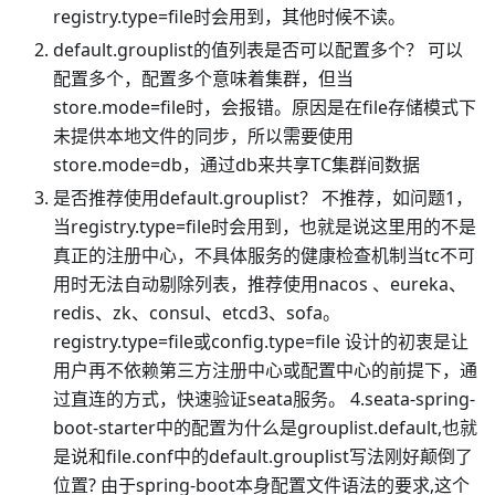
registry.type=file时会用到，其他时候不读。
default.grouplist的值列表是否可以配置多个？ 可以
配置多个，配置多个意味着集群，但当
store.mode=file时，会报错。原因是在file存储模式下
未提供本地文件的同步，所以需要使用
store.mode=db，通过db来共享TC集群间数据
是否推荐使用default.grouplist？ 不推荐，如问题1，
当registry.type=file时会用到，也就是说这里用的不是
真正的注册中心，不具体服务的健康检查机制当tc不可
用时无法自动剔除列表，推荐使用nacos 、eureka、
redis、zk、consul、etcd3、sofa。
registry.type=file或config.type=file 设计的初衷是让
用户再不依赖第三方注册中心或配置中心的前提下，通
过直连的方式，快速验证seata服务。 4.seata-spring-
boot-starter中的配置为什么是grouplist.default,也就
是说和file.conf中的default.grouplist写法刚好颠倒了
位置? 由于spring-boot本身配置文件语法的要求,这个