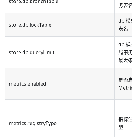
store.db.branchTable
务表名
db 模
store.db.lockTable
表名
db 模
store.db.queryLimit
局事务
最大条
是否启
metrics.enabled
Metrics
指标注
metrics.registryType
型