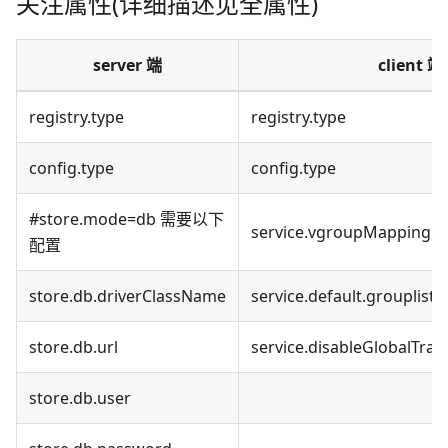
关注属性(详细描述见全属性)
server 端
client 端
registry.type
registry.type
config.type
config.type
#store.mode=db 需要以下
service.vgroupMapping.m
配置
store.db.driverClassName
service.default.grouplist
store.db.url
service.disableGlobalTran
store.db.user