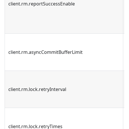
client.rm.reportSuccessEnable
client.rm.asyncCommitBufferLimit
client.rm.lock.retryInterval
client.rm.lock.retryTimes