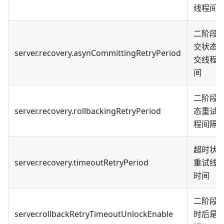
线程间
二阶段
交状态
server.recovery.asynCommittingRetryPeriod
交线程
间
二阶段
server.recovery.rollbackingRetryPeriod
态重试
程间隔
超时状
server.recovery.timeoutRetryPeriod
重试线
时间
二阶段
server.rollbackRetryTimeoutUnlockEnable
时后是