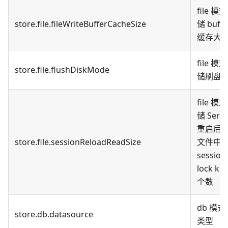
file 
store.file.fileWriteBufferCacheSize
储 buff
缓存大
file 
store.file.flushDiskMode
储刷盘
file 
储 Serv
重启后
store.file.sessionReloadReadSize
文件中
session
lock k
个数
db 模
store.db.datasource
类型