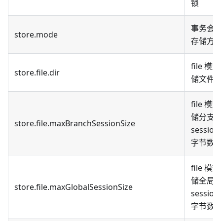
锁
事务会
store.mode
存储方
file 
store.file.dir
储文件
file 
储分支
store.file.maxBranchSessionSize
sessio
字节数
file 
储全局
store.file.maxGlobalSessionSize
sessio
字节数