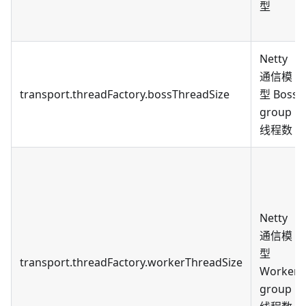
型
Netty
通信模
transport.threadFactory.bossThreadSize
型 Boss
group
线程数
Netty
通信模
型
transport.threadFactory.workerThreadSize
Worker
group