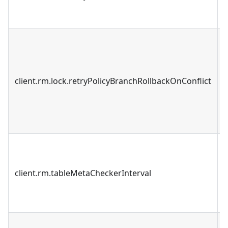
client.rm.lock.retryPolicyBranchRollbackOnConflict
client.rm.tableMetaCheckerInterval