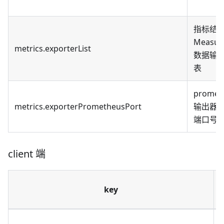
指标结
Measur
metrics.exporterList
数据输
表
promet
metrics.exporterPrometheusPort
输出器 Cl
端口号
client 端
key