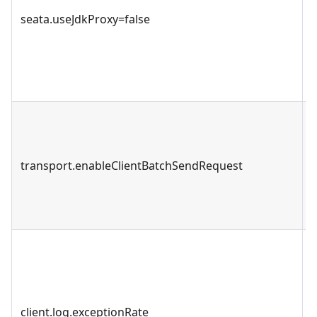
seata.useJdkProxy=false
transport.enableClientBatchSendRequest
client.log.exceptionRate