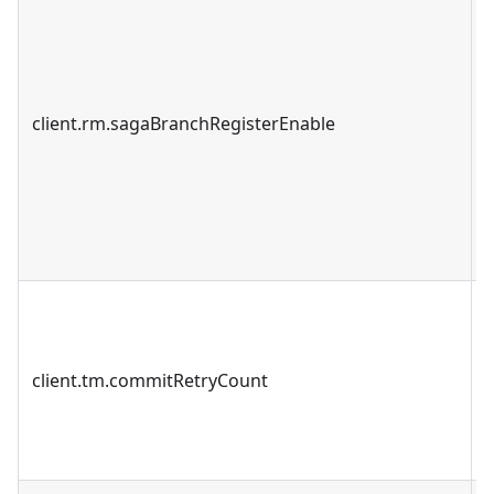
client.rm.sagaBranchRegisterEnable
client.tm.commitRetryCount