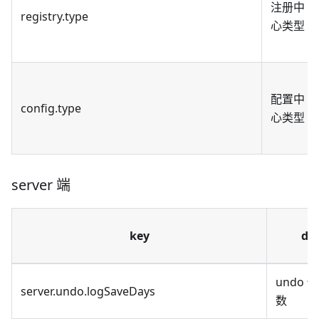
注册中
registry.type
心类型
配置中
config.type
心类型
server 端
key
de
undo 
server.undo.logSaveDays
数