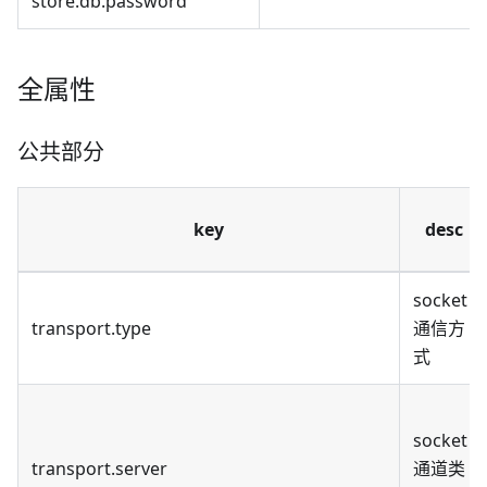
store.db.password
全属性
公共部分
key
desc
socket
transport.type
通信方
式
socket
transport.server
通道类