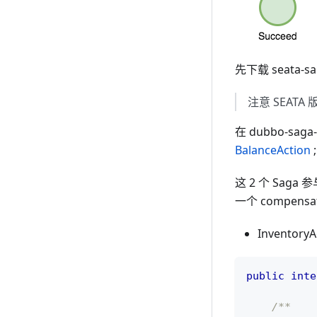
先下载 seata-s
注意 SEATA 
在 dubbo-sa
BalanceAction
这 2 个 Sag
一个 compen
Inventor
public
inte
/**