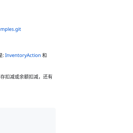
mples.git
是:
InventoryAction
和
，表示库存扣减或余额扣减，还有