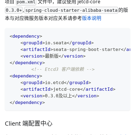
项目
文件中，建议使用 jetcd-core
pom.xml
,
的版
0.3.0+
spring-cloud-starter-alibaba-seata
本与对应微服务版本对应关系请参考
版本说明
<
dependency
>
<
groupId
>
io.seata
</
groupId
>
<
artifactId
>
seata-spring-boot-starter
</
art
<
version
>
最新版
</
version
>
</
dependency
>
<!-- Etcd3 客户端依赖 -->
<
dependency
>
<
groupId
>
io.etcd
</
groupId
>
<
artifactId
>
jetcd-core
</
artifactId
>
<
version
>
0.3.0及以上
</
version
>
</
dependency
>
Client 端配置中心