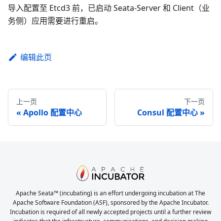
导入配置至 Etcd3 前，已启动 Seata-Server 和 Client（业
务侧）应用需要进行重启。
编辑此页
上一页
下一页
Apollo 配置中心
Consul 配置中心
Apache Seata™ (incubating) is an effort undergoing incubation at The
Apache Software Foundation (ASF), sponsored by the Apache Incubator.
Incubation is required of all newly accepted projects until a further review