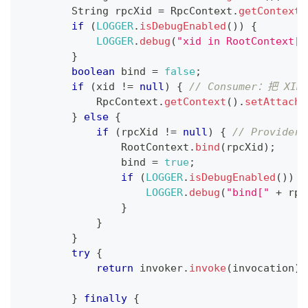
String
 rpcXid 
=
RpcContext
.
getContext
(
if
(
LOGGER
.
isDebugEnabled
(
)
)
{
LOGGER
.
debug
(
"xid in RootContext["
}
boolean
 bind 
=
false
;
if
(
xid 
!=
null
)
{
// Consumer：把 XID
RpcContext
.
getContext
(
)
.
setAttachm
}
else
{
if
(
rpcXid 
!=
null
)
{
// Provid
RootContext
.
bind
(
rpcXid
)
;
                bind 
=
true
;
if
(
LOGGER
.
isDebugEnabled
(
)
)
{
LOGGER
.
debug
(
"bind["
+
 rpc
}
}
}
try
{
return
 invoker
.
invoke
(
invocation
)
;
}
finally
{