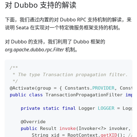
对 Dubbo 支持的解读
下面，我们通过内置的对 Dubbo RPC 支持机制的解读，来
说明 Seata 在实现对一个特定微服务框架支持的机制。
对 Dubbo 的支持，我们利用了 Dubbo 框架的
org.apache.dubbo.rpc.Filter
机制。
/**
 * The type Transaction propagation filter.
 */
@Activate
(
group 
=
{
Constants
.
PROVIDER
,
Consta
public
class
TransactionPropagationFilter
impl
private
static
final
Logger
LOGGER
=
Logge
@Override
public
Result
invoke
(
Invoker
<
?
>
 invoker
,
I
String
 xid 
=
RootContext
.
getXID
(
)
;
//