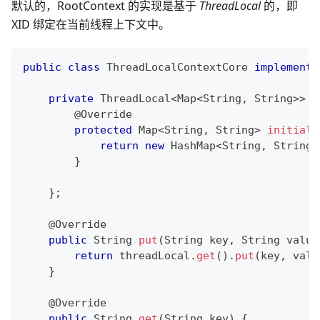
默认的，RootContext 的实现是基于
ThreadLocal
的，即
XID 绑定在当前线程上下文中。
public
class
ThreadLocalContextCore
implements
private
ThreadLocal
<
Map
<
String
,
String
>
>
 t
@Override
protected
Map
<
String
,
String
>
initialV
return
new
HashMap
<
String
,
String
>
}
}
;
@Override
public
String
put
(
String
 key
,
String
 value
return
 threadLocal
.
get
(
)
.
put
(
key
,
 valu
}
@Override
public
String
get
(
String
 key
)
{