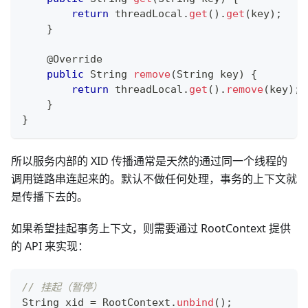
return
 threadLocal
.
get
(
)
.
get
(
key
)
;
}
@Override
public
String
remove
(
String
 key
)
{
return
 threadLocal
.
get
(
)
.
remove
(
key
)
;
}
}
所以服务内部的 XID 传播通常是天然的通过同一个线程的
调用链路串连起来的。默认不做任何处理，事务的上下文就
是传播下去的。
如果希望挂起事务上下文，则需要通过 RootContext 提供
的 API 来实现：
// 挂起（暂停）
String
 xid 
=
RootContext
.
unbind
(
)
;