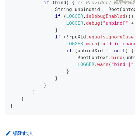
if
(
bind
)
{
// Provider：调用完成后
String
 unbindXid 
=
RootContext
if
(
LOGGER
.
isDebugEnabled
(
)
)
{
LOGGER
.
debug
(
"unbind["
+
 u
}
if
(
!
rpcXid
.
equalsIgnoreCase
(
u
LOGGER
.
warn
(
"xid in change
if
(
unbindXid 
!=
null
)
{
RootContext
.
bind
(
unbin
LOGGER
.
warn
(
"bind ["
+
}
}
}
}
}
}
编辑此页