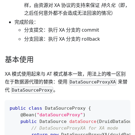
样，由资源对 XA 协议的支持来保证
持久化
（即，
之后任何意外都不会造成无法回滚的情况）
完成阶段：
分支提交：执行 XA 分支的 commit
分支回滚：执行 XA 分支的 rollback
基本使用
XA 模式使用起来与 AT 模式基本一致，用法上的唯一区别
在于数据源代理的替换：使用
来替
DataSourceProxyXA
代
。
DataSourceProxy
public
class
DataSourceProxy
{
@Bean
(
"dataSourceProxy"
)
public
DataSource
dataSource
(
DruidDataSour
// DataSourceProxyXA for XA mode
return
new
DataSourceProxyXA
(
druidData