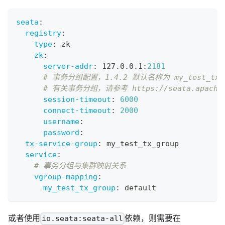
seata
:
registry
:
type
:
 zk
zk
:
server-addr
:
 127.0.0.1
:
2181
# 事务分组配置，1.4.2 默认名称为 my_test_tx_g
# 有关事务分组，请参考 https://seata.apache.org
session-timeout
:
6000
connect-timeout
:
2000
username
:
password
:
tx-service-group
:
 my_test_tx_group
service
:
# 事务分组与集群映射关系
vgroup-mapping
:
my_test_tx_group
:
 default
或者使用
依赖，则需要在
io.seata:seata-all