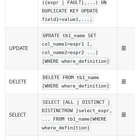
({expr | FAULT},...) ON
DUPLICATE KEY UPDATE
field1=value1,...;
UPDATE tb1_name SET
col_name1=expr1 [,
UPDATE
是
col_name2=expr2 ...]
[WHERE where_definition]
DELETE FROM tb1_name
DELETE
是
[WHERE where_definition]
SELECT [ALL | DISTINCT |
DISTINCTROW ]select_expr,
SELECT
是
... FROM tb1_name[WHERE
where_definition]