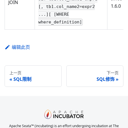
JOIN
1.6.0
[, tb1.col_name2=expr2
...][ [WHERE
where_definition]
编辑此页
上一页
下一页
SQL限制
SQL修饰
Apache Seata™ (incubating) is an effort undergoing incubation at The