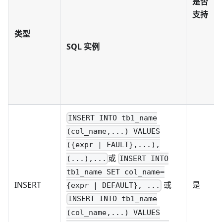
是否
支持
类型
SQL 实例
INSERT INTO tb1_name
(col_name,...) VALUES
({expr | FAULT},...),
或
(...),...
INSERT INTO
tb1_name SET col_name=
INSERT
是
或
{expr | DEFAULT}, ...
INSERT INTO tb1_name
(col_name,...) VALUES