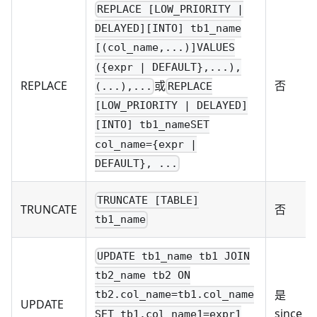
REPLACE [LOW_PRIORITY |
DELAYED][INTO] tb1_name
[(col_name,...)]VALUES
({expr | DEFAULT},...),
或
REPLACE
否
(...),...
REPLACE
[LOW_PRIORITY | DELAYED]
[INTO] tb1_nameSET
col_name={expr |
DEFAULT}, ...
TRUNCATE [TABLE]
TRUNCATE
否
tb1_name
UPDATE tb1_name tb1 JOIN
tb2_name tb2 ON
是
tb2.col_name=tb1.col_name
UPDATE
since
SET tb1.col_name1=expr1