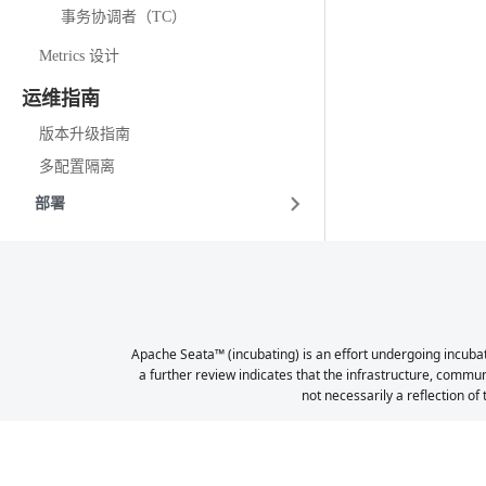
事务协调者（TC）
Metrics 设计
运维指南
版本升级指南
多配置隔离
部署
Apache Seata™ (incubating) is an effort undergoing incubat
a further review indicates that the infrastructure, commu
not necessarily a reflection of 
Copyright © 2023-2024, The Apache Software Foundation Ap