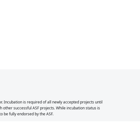
Incubation is required of all newly accepted projects until
 other successful ASF projects. While incubation status is
 to be fully endorsed by the ASF.
cubator logo and the Apache Seata project logo are either