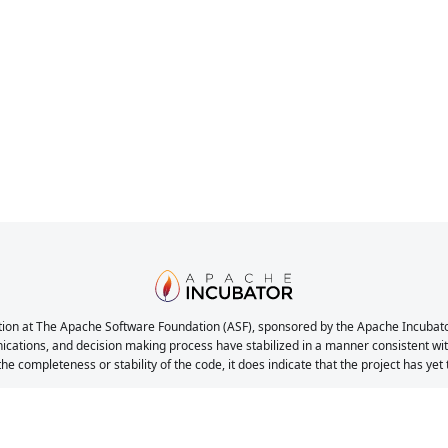
ion at The Apache Software Foundation (ASF), sponsored by the Apache Incubator. 
nications, and decision making process have stabilized in a manner consistent with
the completeness or stability of the code, it does indicate that the project has yet
ache Seata, Seata, Apache, Apache Incubator, the Apache feather, the Apache In
registered trademarks or trademarks of the Apache Software Foundation.