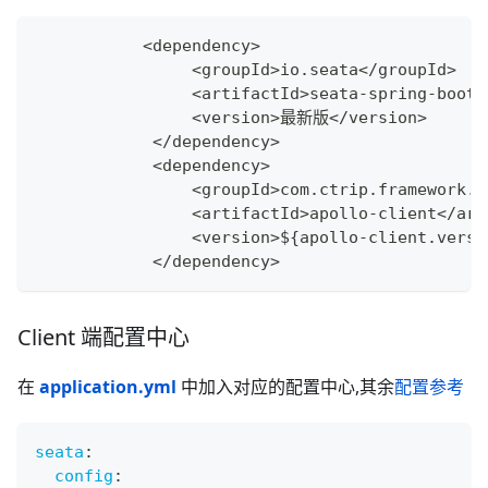
<
dependency
>
<
groupId
>
io
.
seata
<
/
groupId
>
<
artifactId
>
seata
-
spring
-
boot
-
<
version
>
最新版
<
/
version
>
<
/
dependency
>
<
dependency
>
<
groupId
>
com
.
ctrip
.
framework
.
a
<
artifactId
>
apollo
-
client
<
/
art
<
version
>
$
{
apollo
-
client
.
versi
<
/
dependency
>
Client 端配置中心
在
application.yml
中加入对应的配置中心,其余
配置参考
seata
:
config
: