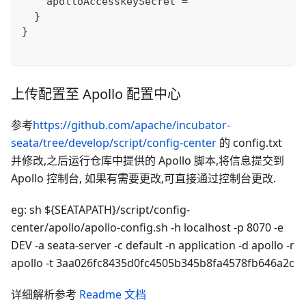
    apolloAccesskeySecret = ""
  }
}
上传配置至 Apollo 配置中心
参考
https://github.com/apache/incubator-
seata/tree/develop/script/config-center
的 config.txt
并修改,之后运行仓库中提供的 Apollo 脚本,将信息提交到
Apollo 控制台, 如果有需要更改,可直接通过控制台更改.
eg: sh ${SEATAPATH}/script/config-
center/apollo/apollo-config.sh -h localhost -p 8070 -e
DEV -a seata-server -c default -n application -d apollo -r
apollo -t 3aa026fc8435d0fc4505b345b8fa4578fb646a2c
详细解析参考
Readme 文档