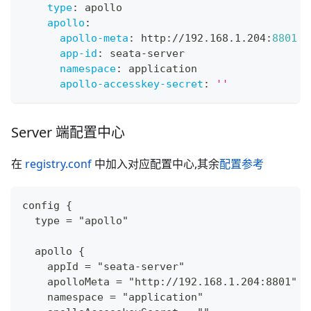
type
:
 apollo
apollo
:
apollo-meta
:
 http
:
//192.168.1.204
:
8801
app-id
:
 seata
-
server
namespace
:
 application
apollo-accesskey-secret
:
''
Server 端配置中心
在
registry.conf
中加入对应配置中心,其余
配置参考
config {
  type = "apollo"
  apollo {
    appId = "seata-server"
    apolloMeta = "http://192.168.1.204:8801"
    namespace = "application"