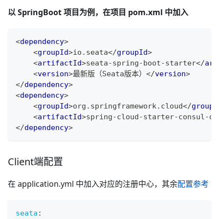
以 SpringBoot 项目为例，在项目 pom.xml 中加入
<
dependency
>
<
groupId
>
io.seata
</
groupId
>
<
artifactId
>
seata-spring-boot-starter
</
art
<
version
>
最新版（Seata版本）
</
version
>
</
dependency
>
<
dependency
>
<
groupId
>
org.springframework.cloud
</
groupI
<
artifactId
>
spring-cloud-starter-consul-di
</
dependency
>
Client端配置
在 application.yml 中加入对应的注册中心，其余
配置参考
seata
: