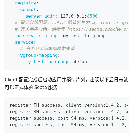
registry
:
consul
:
server-addr
:
 127.0.0.1
:
8500
# 事务分组配置，1.4.2 默认名称为 my_test_tx_group
# 有关事务分组，请参考 https://seata.apache.org/zh
tx-service-group
:
 my_test_tx_group
service
:
# 事务分组与集群映射关系
vgroup-mapping
:
my_test_tx_group
:
 default
Client 配置完成后启动应用并稍待片刻，出现以下后日志就
可以正式体验 Seata 服务
register TM success. client version:1.4.2, ser
register RM success. client version:1.4.2, ser
register success, cost 94 ms, version:1.4.2,ro
register success, cost 94 ms, version:1.4.2,ro