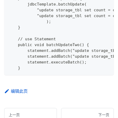
        jdbcTemplate.batchUpdate(
            "update storage_tbl set count = co
            "update storage_tbl set count = co
		);
    }
    // use Statement
    public void batchUpdateTwo() {
        statement.addBatch("update storage_tbl
        statement.addBatch("update storage_tbl
        statement.executeBatch();
    }
编辑此页
上一页
下一页