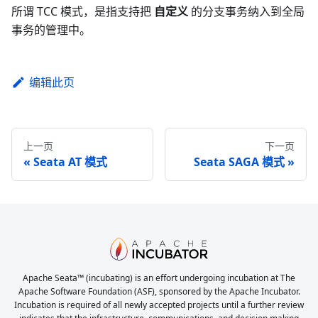
所谓 TCC 模式，是指支持把
自定义
的分支事务纳入到全局
事务的管理中。
编辑此页
上一页
下一页
Seata AT 模式
Seata SAGA 模式
Apache Seata™ (incubating) is an effort undergoing incubation at The
Apache Software Foundation (ASF), sponsored by the Apache Incubator.
Incubation is required of all newly accepted projects until a further review