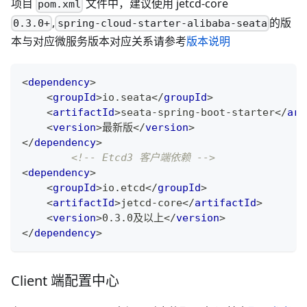
项目
文件中，建议使用 jetcd-core
pom.xml
,
的版
0.3.0+
spring-cloud-starter-alibaba-seata
本与对应微服务版本对应关系请参考
版本说明
<
dependency
>
<
groupId
>
io.seata
</
groupId
>
<
artifactId
>
seata-spring-boot-starter
</
art
<
version
>
最新版
</
version
>
</
dependency
>
<!-- Etcd3 客户端依赖 -->
<
dependency
>
<
groupId
>
io.etcd
</
groupId
>
<
artifactId
>
jetcd-core
</
artifactId
>
<
version
>
0.3.0及以上
</
version
>
</
dependency
>
Client 端配置中心