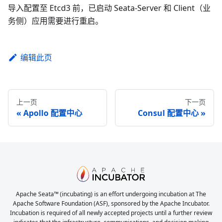
导入配置至 Etcd3 前，已启动 Seata-Server 和 Client（业
务侧）应用需要进行重启。
编辑此页
上一页
下一页
Apollo 配置中心
Consul 配置中心
Apache Seata™ (incubating) is an effort undergoing incubation at The
Apache Software Foundation (ASF), sponsored by the Apache Incubator.
Incubation is required of all newly accepted projects until a further review