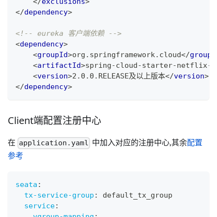
</
exclusions
>
</
dependency
>
<!-- eureka 客户端依赖 -->
<
dependency
>
<
groupId
>
org.springframework.cloud
</
groupI
<
artifactId
>
spring-cloud-starter-netflix-e
<
version
>
2.0.0.RELEASE及以上版本
</
version
>
</
dependency
>
Client端配置注册中心
在
中加入对应的注册中心,其余
配置
application.yaml
参考
seata
:
tx-service-group
:
 default_tx_group
service
:
vgroup-mapping
: