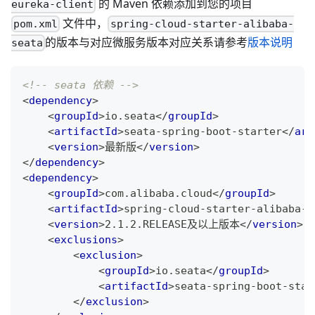
的 Maven 依赖添加到您的项目
eureka-client
文件中，
pom.xml
spring-cloud-starter-alibaba-
的版本与对应微服务版本对应关系请参考
版本说明
seata
<!-- seata 依赖 -->
<
dependency
>
<
groupId
>
io.seata
</
groupId
>
<
artifactId
>
seata-spring-boot-starter
</
art
<
version
>
最新版
</
version
>
</
dependency
>
<
dependency
>
<
groupId
>
com.alibaba.cloud
</
groupId
>
<
artifactId
>
spring-cloud-starter-alibaba-s
<
version
>
2.1.2.RELEASE及以上版本
</
version
>
<
exclusions
>
<
exclusion
>
<
groupId
>
io.seata
</
groupId
>
<
artifactId
>
seata-spring-boot-star
</
exclusion
>