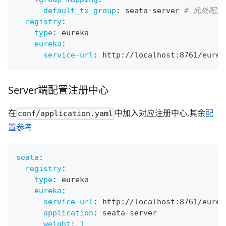
default_tx_group
:
 seata
-
server 
# 此处配置对
registry
:
type
:
 eureka
eureka
:
service-url
:
 http
:
//localhost
:
8761/eurek
Server端配置注册中心
在
中加入对应注册中心,其余
配
conf/application.yaml
置参考
seata
:
registry
:
type
:
 eureka
eureka
:
service-url
:
 http
:
//localhost
:
8761/eurek
application
:
 seata
-
server
weight
:
1