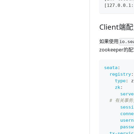
[127.0.0.1:
Client端
如果使用
io.se
zookeeper
seata
:
registry
:
type
:
 z
zk
:
serve
# 有关事务分组
sessi
conne
usern
passw
tx-servic