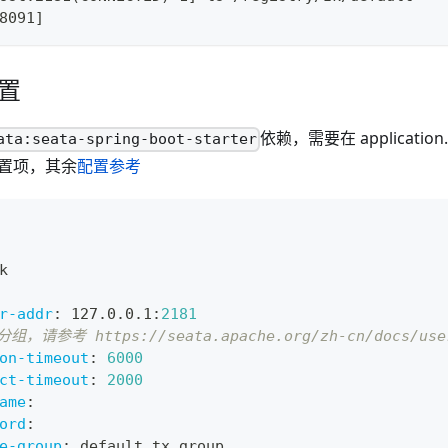
8091]
配置
依赖，需要在 applicatio
ata:seata-spring-boot-starter
的配置项，其余
配置参考
k
r-addr
:
 127.0.0.1
:
2181
，请参考 https://seata.apache.org/zh-cn/docs/user/
on-timeout
:
6000
ct-timeout
:
2000
ame
:
ord
:
e-group
:
 default_tx_group