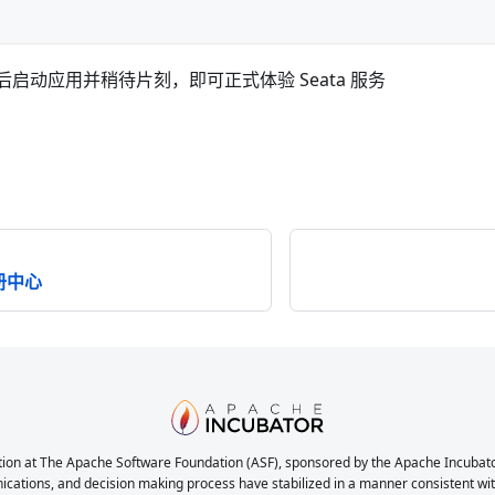
完成后启动应用并稍待片刻，即可正式体验 Seata 服务
注册中心
ion at The Apache Software Foundation (ASF), sponsored by the Apache Incubator. 
nications, and decision making process have stabilized in a manner consistent with