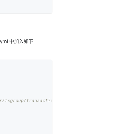
n.yml 中加入如下
txgroup/transaction-group