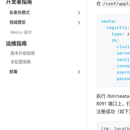
开发者指南
在
/conf/appl
各事务模式
seata
:
领域模型
registry
:
Metrics 设计
type
:
 z
zk
:
运维指南
clust
serve
版本升级指南
sessi
多配置隔离
conne
部署
usern
passw
执行 /bin/seata
8091 端口上，
注册成功（如下
[zk: localh