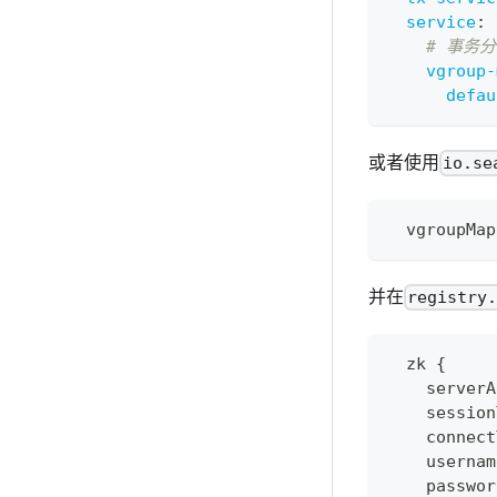
service
:
# 事务
vgroup-
defau
或者使用
io.se
  vgroupMap
并在
registry
  zk {
    serverA
    session
    connect
    usernam
    passwor