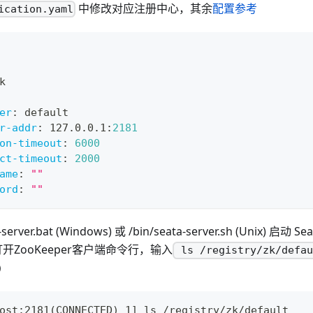
中修改对应注册中心，其余
配置参考
ication.yaml
k
er
:
 default
r-addr
:
 127.0.0.1
:
2181
on-timeout
:
6000
ct-timeout
:
2000
ame
:
""
ord
:
""
-server.bat (Windows) 或 /bin/seata-server.sh (Unix
打开ZooKeeper客户端命令行，输入
ls /registry/zk/defau
）
ost:2181(CONNECTED) 1] ls /registry/zk/default