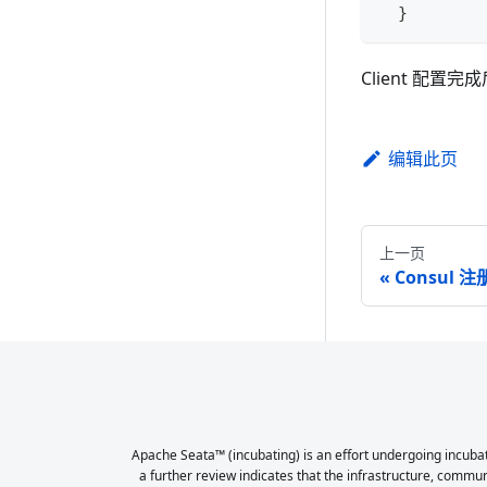
  }
Client 配置
编辑此页
上一页
Consul 
Apache Seata™ (incubating) is an effort undergoing incubat
a further review indicates that the infrastructure, commu