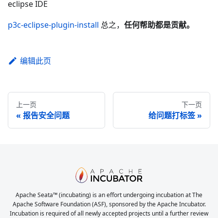
eclipse IDE
p3c-eclipse-plugin-install
总之，
任何帮助都是贡献。
编辑此页
上一页
下一页
报告安全问题
给问题打标签
Apache Seata™ (incubating) is an effort undergoing incubation at The
Apache Software Foundation (ASF), sponsored by the Apache Incubator.
Incubation is required of all newly accepted projects until a further review