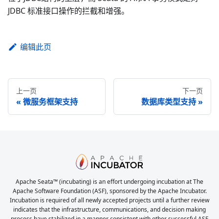
JDBC 标准接口操作的拦截和增强。
编辑此页
上一页
下一页
微服务框架支持
数据库类型支持
Apache Seata™ (incubating) is an effort undergoing incubation at The
Apache Software Foundation (ASF), sponsored by the Apache Incubator.
Incubation is required of all newly accepted projects until a further review
indicates that the infrastructure, communications, and decision making
process have stabilized in a manner consistent with other successful ASF