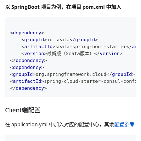
以 SpringBoot 项目为例，在项目 pom.xml 中加入
<
dependency
>
<
groupId
>
io.seata
</
groupId
>
<
artifactId
>
seata-spring-boot-starter
</
art
<
version
>
最新版（Seata版本）
</
version
>
</
dependency
>
<
dependency
>
<
groupId
>
org.springframework.cloud
</
groupId
>
<
artifactId
>
spring-cloud-starter-consul-config
</
dependency
>
Client端配置
在 application.yml 中加入对应的配置中心，其余
配置参考