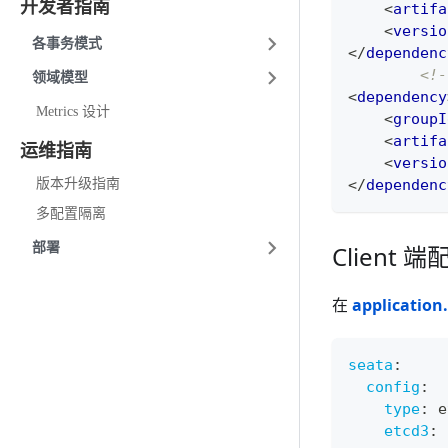
开发者指南
<
artifa
<
versio
各事务模式
</
dependenc
<!
领域模型
<
dependency
Metrics 设计
<
groupI
<
artifa
运维指南
<
versio
</
dependenc
版本升级指南
多配置隔离
Client 
部署
在
application
seata
:
config
:
type
:
 e
etcd3
: