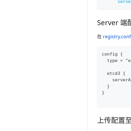
serve
Server
在
registry.conf
config {
  type = "e
  etcd3 {
    serverA
  }
}
上传配置至 