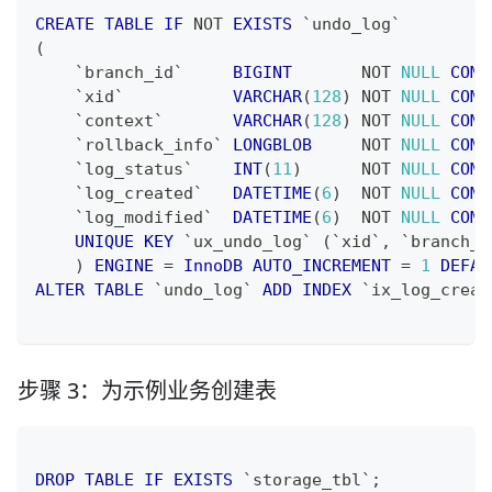
CREATE
TABLE
IF
NOT
EXISTS
`
undo_log
`
(
`
branch_id
`
BIGINT
NOT
NULL
COMM
`
xid
`
VARCHAR
(
128
)
NOT
NULL
COMM
`
context
`
VARCHAR
(
128
)
NOT
NULL
COMM
`
rollback_info
`
LONGBLOB
NOT
NULL
COMM
`
log_status
`
INT
(
11
)
NOT
NULL
COMM
`
log_created
`
DATETIME
(
6
)
NOT
NULL
COMM
`
log_modified
`
DATETIME
(
6
)
NOT
NULL
COMM
UNIQUE
KEY
`
ux_undo_log
`
(
`
xid
`
,
`
branch_i
)
ENGINE
=
InnoDB
AUTO_INCREMENT
=
1
DEFAU
ALTER
TABLE
`
undo_log
`
ADD
INDEX
`
ix_log_creat
步骤 3：为示例业务创建表
DROP
TABLE
IF
EXISTS
`
storage_tbl
`
;