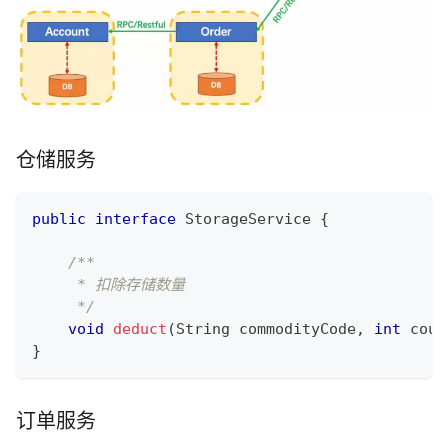
仓储服务
public
interface
StorageService
{
/**
     * 扣除存储数量
     */
void
deduct
(
String
 commodityCode
,
int
 coun
}
订单服务