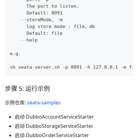
      The port to listen.
      Default: 8091
    --storeMode, -m
      log store mode : file、db
      Default: file
    --help
e.g.
sh seata-server.sh -p 8091 -h 127.0.0.1 -m fil
步骤 5: 运行示例
示例仓库:
seata-samples
启动 DubboAccountServiceStarter
启动 DubboStorageServiceStarter
启动 DubboOrderServiceStarter