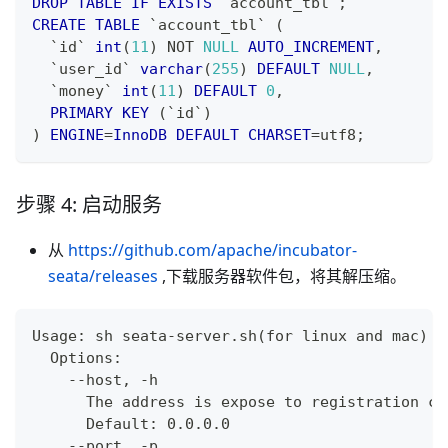
DROP
TABLE
IF
EXISTS
`
account_tbl
`
;
CREATE
TABLE
`
account_tbl
`
(
`
id
`
int
(
11
)
NOT
NULL
AUTO_INCREMENT
,
`
user_id
`
varchar
(
255
)
DEFAULT
NULL
,
`
money
`
int
(
11
)
DEFAULT
0
,
PRIMARY
KEY
(
`
id
`
)
)
ENGINE
=
InnoDB
DEFAULT
CHARSET
=
utf8
;
步骤 4: 启动服务
从
https://github.com/apache/incubator-
seata/releases
,下载服务器软件包，将其解压缩。
Usage: sh seata-server.sh(for linux and mac) o
  Options:
    --host, -h
      The address is expose to registration ce
      Default: 0.0.0.0
    --port, -p