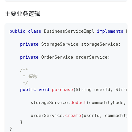
主要业务逻辑
public
class
BusinessServiceImpl
implements
Bu
private
StorageService
 storageService
;
private
OrderService
 orderService
;
/**
     * 采购
     */
public
void
purchase
(
String
 userId
,
String
        storageService
.
deduct
(
commodityCode
,
 o
        orderService
.
create
(
userId
,
 commodityC
}
}