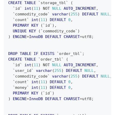
CREATE
TABLE
`
storage_tbl
`
(
`
id
`
int
(
11
)
NOT
NULL
AUTO_INCREMENT
,
`
commodity_code
`
varchar
(
255
)
DEFAULT
NULL
,
`
count
`
int
(
11
)
DEFAULT
0
,
PRIMARY
KEY
(
`
id
`
)
,
UNIQUE
KEY
(
`
commodity_code
`
)
)
ENGINE
=
InnoDB
DEFAULT
CHARSET
=
utf8
;
DROP
TABLE
IF
EXISTS
`
order_tbl
`
;
CREATE
TABLE
`
order_tbl
`
(
`
id
`
int
(
11
)
NOT
NULL
AUTO_INCREMENT
,
`
user_id
`
varchar
(
255
)
DEFAULT
NULL
,
`
commodity_code
`
varchar
(
255
)
DEFAULT
NULL
,
`
count
`
int
(
11
)
DEFAULT
0
,
`
money
`
int
(
11
)
DEFAULT
0
,
PRIMARY
KEY
(
`
id
`
)
)
ENGINE
=
InnoDB
DEFAULT
CHARSET
=
utf8
;