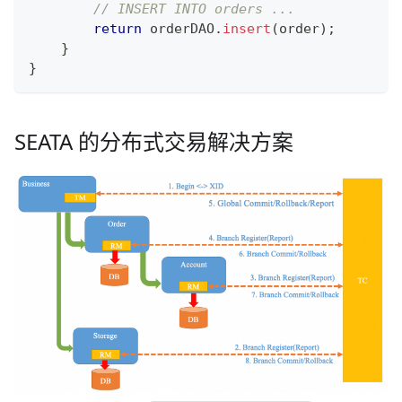
// INSERT INTO orders ...
return
 orderDAO
.
insert
(
order
)
;
}
}
SEATA 的分布式交易解决方案