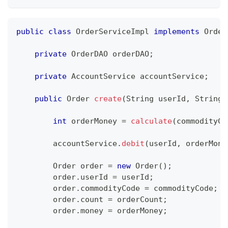
public
class
OrderServiceImpl
implements
Order
private
OrderDAO
 orderDAO
;
private
AccountService
 accountService
;
public
Order
create
(
String
 userId
,
String
 
int
 orderMoney 
=
calculate
(
commodityCo
        accountService
.
debit
(
userId
,
 orderMone
Order
 order 
=
new
Order
(
)
;
        order
.
userId 
=
 userId
;
        order
.
commodityCode 
=
 commodityCode
;
        order
.
count 
=
 orderCount
;
        order
.
money 
=
 orderMoney
;