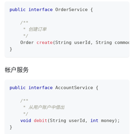
public
interface
OrderService
{
/**
     * 创建订单
     */
Order
create
(
String
 userId
,
String
 commodi
}
帐户服务
public
interface
AccountService
{
/**
     * 从用户账户中借出
     */
void
debit
(
String
 userId
,
int
 money
)
;
}