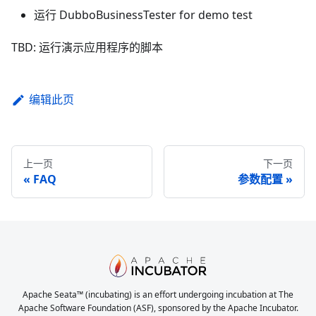
运行 DubboBusinessTester for demo test
TBD: 运行演示应用程序的脚本
编辑此页
上一页
下一页
FAQ
参数配置
Apache Seata™ (incubating) is an effort undergoing incubation at The
Apache Software Foundation (ASF), sponsored by the Apache Incubator.