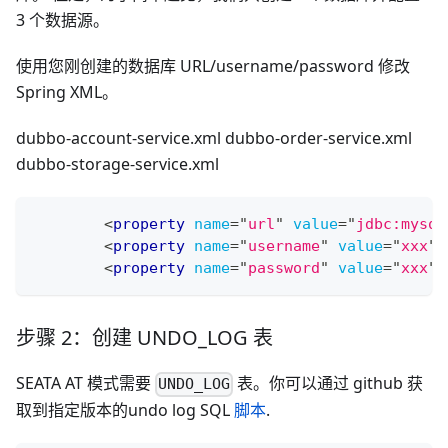
3 个数据源。
使用您刚创建的数据库 URL/username/password 修改
Spring XML。
dubbo-account-service.xml dubbo-order-service.xml
dubbo-storage-service.xml
<
property
name
=
"
url
"
value
=
"
jdbc:mysql
<
property
name
=
"
username
"
value
=
"
xxx
"
<
property
name
=
"
password
"
value
=
"
xxx
"
步骤 2：创建 UNDO_LOG 表
SEATA AT 模式需要
表。你可以通过 github 获
UNDO_LOG
取到指定版本的undo log SQL
脚本
.