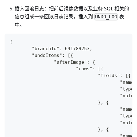
插入回滚日志：把前后镜像数据以及业务 SQL 相关的
信息组成一条回滚日志记录，插入到
表
UNDO_LOG
中。
{
	"branchId": 641789253,
	"undoItems": [{
		"afterImage": {
			"rows": [{
				"fields": [{
					"na
					"typ
					"val
				}, {
					"na
					"typ
					"va
				}, {
					"na