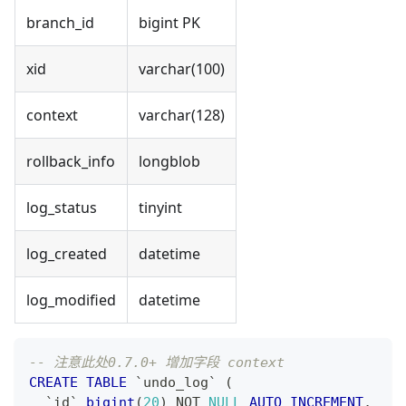
branch_id
bigint PK
xid
varchar(100)
context
varchar(128)
rollback_info
longblob
log_status
tinyint
log_created
datetime
log_modified
datetime
-- 注意此处0.7.0+ 增加字段 context
CREATE
TABLE
`
undo_log
`
(
`
id
`
bigint
(
20
)
NOT
NULL
AUTO_INCREMENT
,