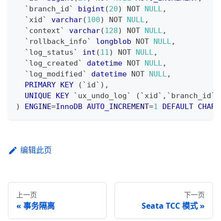
`
branch_id
`
bigint
(
20
)
NOT
NULL
,
`
xid
`
varchar
(
100
)
NOT
NULL
,
`
context
`
varchar
(
128
)
NOT
NULL
,
`
rollback_info
`
longblob
NOT
NULL
,
`
log_status
`
int
(
11
)
NOT
NULL
,
`
log_created
`
datetime
NOT
NULL
,
`
log_modified
`
datetime
NOT
NULL
,
PRIMARY
KEY
(
`
id
`
)
,
UNIQUE
KEY
`
ux_undo_log
`
(
`
xid
`
,
`
branch_id
`
)
)
ENGINE
=
InnoDB
AUTO_INCREMENT
=
1
DEFAULT
CHARS
编辑此页
上一页
下一页
事务隔离
Seata TCC 模式