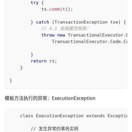
try
{
            tx
.
commit
(
)
;
}
catch
(
TransactionException
 txe
)
{
// 4.1 全局提交失败：
throw
new
TransactionalExecutor
.
Ex
TransactionalExecutor
.
Code
.
Com
}
return
 rs
;
}
}
模板方法执行的异常：ExecutionException
    class ExecutionException extends Exception
        // 发生异常的事务实例