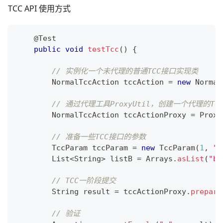
TCC API 使用方式
@Test
public
void
testTcc
(
)
{
// 实例化一个未代理的普通TCC接口实现类
NormalTccAction
 tccAction 
=
new
Normal
// 通过代理工具ProxyUtil，创建一个代理的TC
NormalTccAction
 tccActionProxy 
=
Proxy
// 准备一些TCC接口的参数
TccParam
 tccParam 
=
new
TccParam
(
1
,
"a
List
<
String
>
 listB 
=
Arrays
.
asList
(
"b"
// TCC一阶段提交
String
 result 
=
 tccActionProxy
.
prepare
// 验证