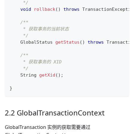
     */
void
rollback
(
)
throws
TransactionExceptio
/**
     * 获取事务的当前状态
     */
GlobalStatus
getStatus
(
)
throws
Transactio
/**
     * 获取事务的 XID
     */
String
getXid
(
)
;
}
2.2 GlobalTransactionContext
GlobalTransaction 实例的获取需要通过