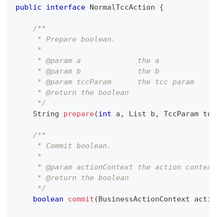
public
interface
NormalTccAction
{
/**
     * Prepare boolean.
     *
     * @param a             the a
     * @param b             the b
     * @param tccParam      the tcc param
     * @return the boolean
     */
String
prepare
(
int
 a
,
List
 b
,
TccParam
 tcc
/**
     * Commit boolean.
     *
     * @param actionContext the action context
     * @return the boolean
     */
boolean
commit
(
BusinessActionContext
 actio