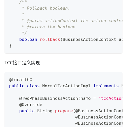
/**
     * Rollback boolean.
     *
     * @param actionContext the action context
     * @return the boolean
     */
boolean
rollback
(
BusinessActionContext
 act
}
TCC接口定义实现
@LocalTCC
public
class
NormalTccActionImpl
implements
No
@TwoPhaseBusinessAction
(
name 
=
"tccActionF
@Override
public
String
prepare
(
@BusinessActionConte
@BusinessActionConte
@BusinessActionConte