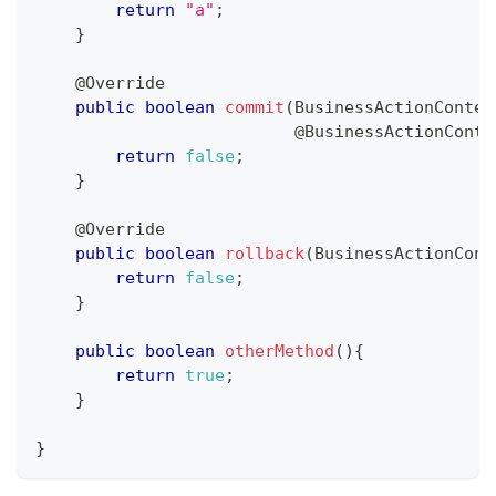
return
"a"
;
}
@Override
public
boolean
commit
(
BusinessActionContex
@BusinessActionConte
return
false
;
}
@Override
public
boolean
rollback
(
BusinessActionCont
return
false
;
}
public
boolean
otherMethod
(
)
{
return
true
;
}
}