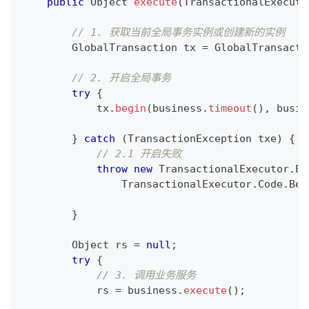
public
Object
execute
(
TransactionalExecuto
// 1. 获取当前全局事务实例或创建新的实例
GlobalTransaction
 tx 
=
GlobalTransacti
// 2. 开启全局事务
try
{
            tx
.
begin
(
business
.
timeout
(
)
,
 busin
}
catch
(
TransactionException
 txe
)
{
// 2.1 开启失败
throw
new
TransactionalExecutor
.
Ex
TransactionalExecutor
.
Code
.
Beg
}
Object
 rs 
=
null
;
try
{
// 3. 调用业务服务
            rs 
=
 business
.
execute
(
)
;