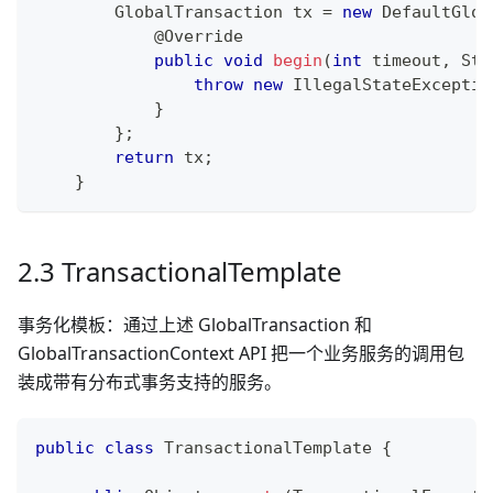
GlobalTransaction
 tx 
=
new
DefaultGlob
@Override
public
void
begin
(
int
 timeout
,
Str
throw
new
IllegalStateExceptio
}
}
;
return
 tx
;
}
2.3 TransactionalTemplate
事务化模板：通过上述 GlobalTransaction 和
GlobalTransactionContext API 把一个业务服务的调用包
装成带有分布式事务支持的服务。
public
class
TransactionalTemplate
{