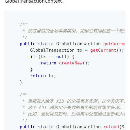
GlobalTransactionContext：
/**
     * 获取当前的全局事务实例，如果没有则创建一个新的
     */
public
static
GlobalTransaction
getCurrent
GlobalTransaction
 tx 
=
getCurrent
(
)
;
if
(
tx 
==
null
)
{
return
createNew
(
)
;
}
return
 tx
;
}
/**
     * 重新载入给定 XID 的全局事务实例，这个实例不
     * 这个 API 通常用于失败的事务的后续集中处理。
     * 比如：全局提交超时，后续集中处理通过重新载
     */
public
static
GlobalTransaction
reload
(
Str