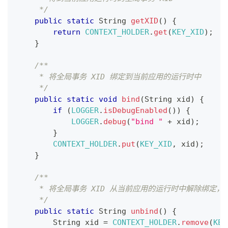
     */
public
static
String
getXID
(
)
{
return
CONTEXT_HOLDER
.
get
(
KEY_XID
)
;
}
/**
     * 将全局事务 XID 绑定到当前应用的运行时中
     */
public
static
void
bind
(
String
 xid
)
{
if
(
LOGGER
.
isDebugEnabled
(
)
)
{
LOGGER
.
debug
(
"bind "
+
 xid
)
;
}
CONTEXT_HOLDER
.
put
(
KEY_XID
,
 xid
)
;
}
/**
     * 将全局事务 XID 从当前应用的运行时中解除绑定，同
     */
public
static
String
unbind
(
)
{
String
 xid 
=
CONTEXT_HOLDER
.
remove
(
KEY