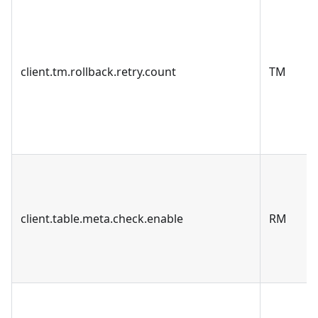
client.tm.rollback.retry.count
TM
client.table.meta.check.enable
RM