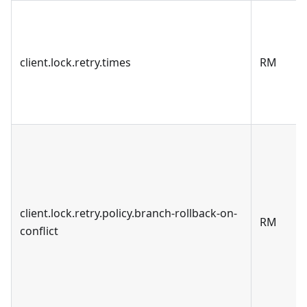
client.lock.retry.times
RM
client.lock.retry.policy.branch-rollback-on-
RM
conflict