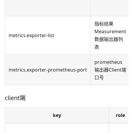
指标结果
Measurement
metrics.exporter-list
数据输出器列
表
prometheus
metrics.exporter-prometheus-port
输出器Client端
口号
client端
key
role