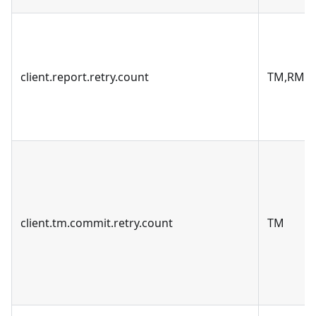
client.report.retry.count
TM,RM
client.tm.commit.retry.count
TM