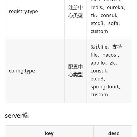
注册中
redis、eureka、
registry.type
心类型
zk、consul、
etcd3、sofa、
custom
默认file，支持
file、nacos 、
apollo、zk、
配置中
config.type
consul、
心类型
etcd3、
springcloud、
custom
server端
key
desc