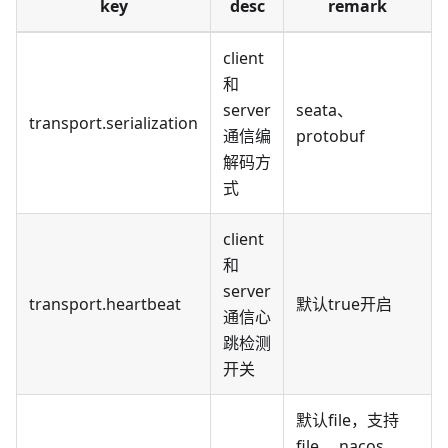
key
desc
remark
client
和
server
seata、
transport.serialization
通信编
protobuf
解码方
式
client
和
server
transport.heartbeat
默认true开启
通信心
跳检测
开关
默认file，支持
file 、nacos 、