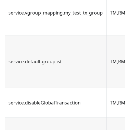
service.vgroup_mapping.my_test_tx_group
TM,RM
service.default.grouplist
TM,RM
service.disableGlobalTransaction
TM,RM