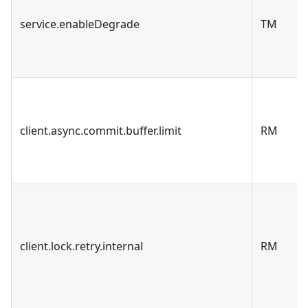
service.enableDegrade
TM
client.async.commit.buffer.limit
RM
client.lock.retry.internal
RM