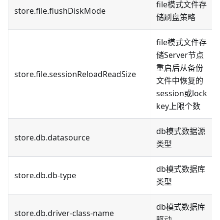
file模式文件存
store.file.flushDiskMode
储刷盘策略
file模式文件存
储Server节点
重启后从备份
store.file.sessionReloadReadSize
文件中恢复的
session或lock
key上限个数
db模式数据源
store.db.datasource
类型
db模式数据库
store.db.db-type
类型
db模式数据库
store.db.driver-class-name
驱动