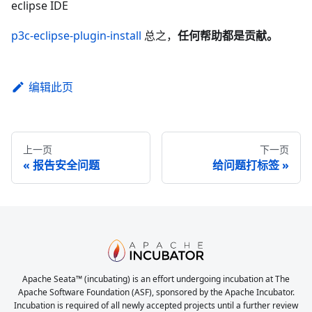
eclipse IDE
p3c-eclipse-plugin-install
总之，
任何帮助都是贡献。
编辑此页
上一页
下一页
报告安全问题
给问题打标签
Apache Seata™ (incubating) is an effort undergoing incubation at The
Apache Software Foundation (ASF), sponsored by the Apache Incubator.
Incubation is required of all newly accepted projects until a further review