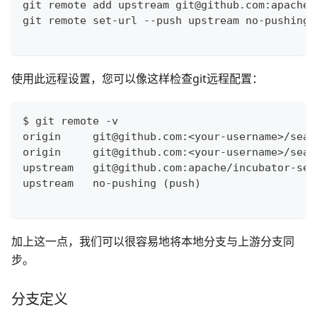
git remote add upstream git@github.com:apache/
git remote set-url --push upstream no-pushing
使用此远程设置，您可以像这样检查git远程配置：
$ git remote -v
origin     git@github.com:<your-username>/seat
origin     git@github.com:<your-username>/seat
upstream   git@github.com:apache/incubator-sea
upstream   no-pushing (push)
加上这一点，我们可以很容易地将本地分支与上游分支同
步。
分支定义