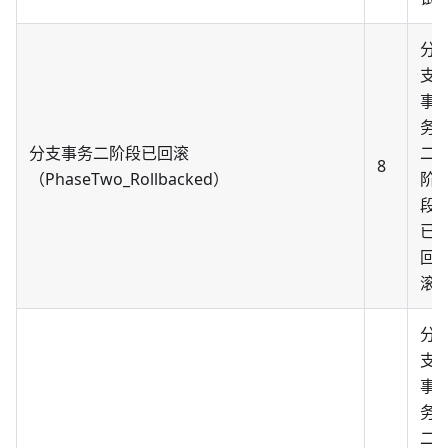
分
支
事
务
分支事务二阶段已回滚
二
8
（PhaseTwo_Rollbacked）
阶
段
已
回
滚
分
支
事
务
二