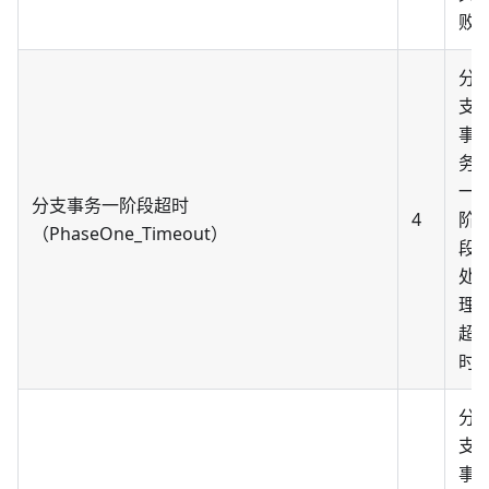
败
分
支
事
务
一
分支事务一阶段超时
4
阶
（PhaseOne_Timeout）
段
处
理
超
时
分
支
事