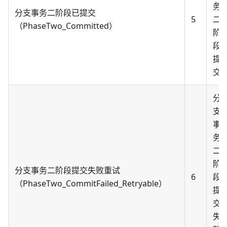
务
分支事务二阶段已提交
5
二
（PhaseTwo_Committed）
阶
段
提
交
分
支
事
务
二
阶
分支事务二阶段提交失败重试
6
段
（PhaseTwo_CommitFailed_Retryable）
提
交
失