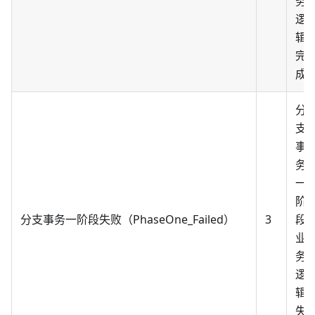
务
逻
辑
完
成
分
支
事
务
一
阶
分支事务一阶段失败（PhaseOne_Failed）
3
段
业
务
逻
辑
失