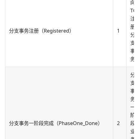
向
TC
注
册
分支事务注册（Registered）
1
分
支
事
务
分
支
事
务
一
阶
分支事务一阶段完成（PhaseOne_Done）
2
段
业