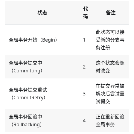
代
状态
备注
码
此状态可以接
全局事务开始（Begin）
1
受新的分支事
务注册
全局事务提交中
这个状态会随
2
（Committing）
时改变
在提交异常被
全局事务提交重试
3
解决后尝试重
（CommitRetry）
试提交
全局事务回滚中
正在重新回滚
4
（Rollbacking）
全局事务