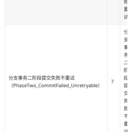
败
重
试
分
支
事
务
二
阶
分支事务二阶段提交失败不重试
段
7
（PhaseTwo_CommitFailed_Unretryable）
提
交
失
败
不
重
试