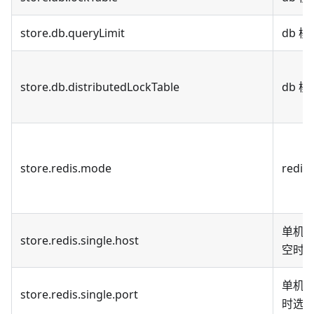
store.db.queryLimit
db 
store.db.distributedLockTable
db 
store.redis.mode
redi
单机模式
store.redis.single.host
空时选取
单机模式
store.redis.single.port
时选取 