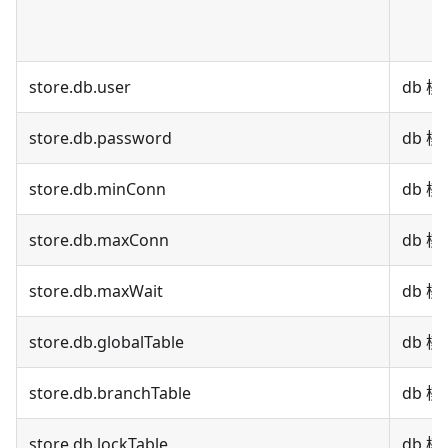
store.db.user
db 
store.db.password
db 
store.db.minConn
db 
store.db.maxConn
db 
store.db.maxWait
db 
store.db.globalTable
db 
store.db.branchTable
db 
store.db.lockTable
db 