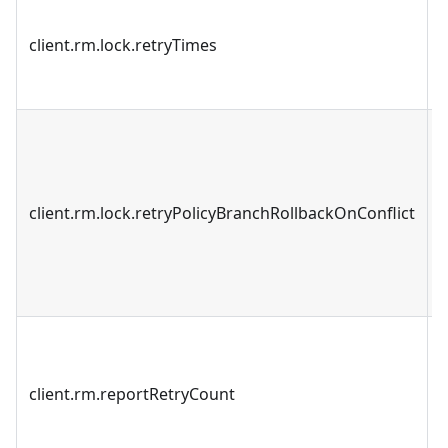
client.rm.lock.retryTimes
client.rm.lock.retryPolicyBranchRollbackOnConflict
client.rm.reportRetryCount