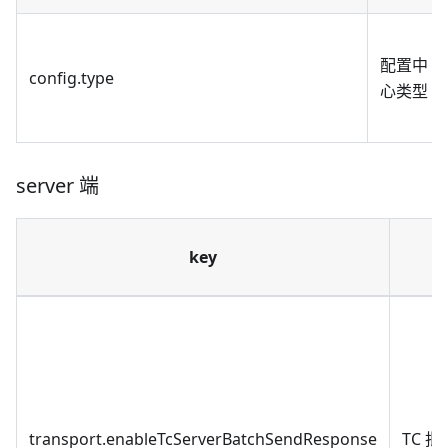
配置中
config.type
心类型
server 端
key
transport.enableTcServerBatchSendResponse
TC 