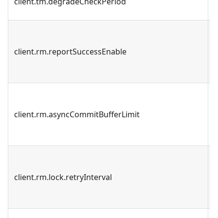
client.tm.degradeCheckPeriod
client.rm.reportSuccessEnable
client.rm.asyncCommitBufferLimit
client.rm.lock.retryInterval