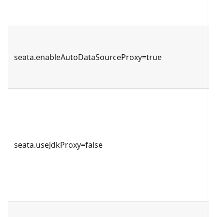
seata.enableAutoDataSourceProxy=true
seata.useJdkProxy=false