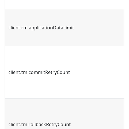
client.rm.applicationDataLimit
client.tm.commitRetryCount
client.tm.rollbackRetryCount