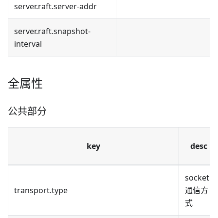
server.raft.server-addr
server.raft.snapshot-
interval
全属性
公共部分
key
desc
socket
transport.type
通信方
式