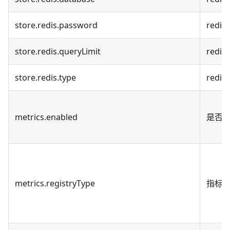
store.redis.password
redi
store.redis.queryLimit
red
store.redis.type
redi
metrics.enabled
是否启用
metrics.registryType
指标