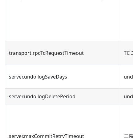
transport.rpcTcRequestTimeout
TC 
server.undo.logSaveDays
und
server.undo.logDeletePeriod
und
server.maxCommitRetryTimeout
二阶