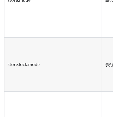
store.mode
事务
store.lock.mode
事务