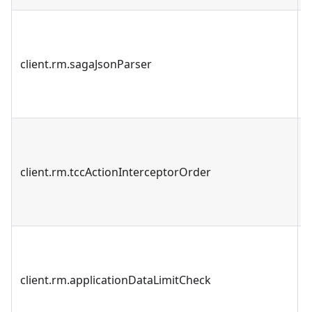
client.rm.sagaJsonParser
client.rm.tccActionInterceptorOrder
client.rm.applicationDataLimitCheck