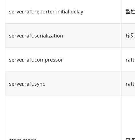
server.raft.reporter-initial-delay
监控
server.raft.serialization
序列化
server.raft.compressor
raftl
server.raft.sync
raft