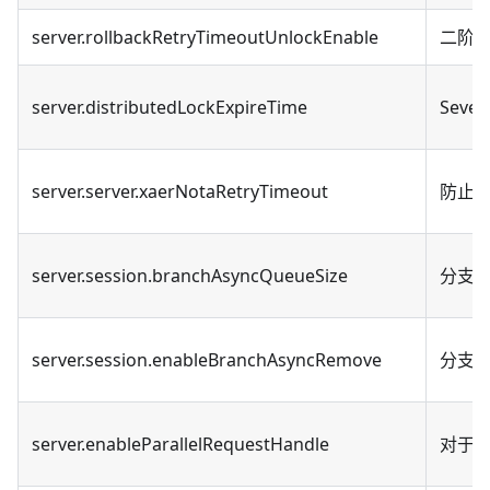
server.rollbackRetryTimeoutUnlockEnable
二阶
server.distributedLockExpireTime
Sev
server.server.xaerNotaRetryTimeout
防止 
server.session.branchAsyncQueueSize
分支事
server.session.enableBranchAsyncRemove
分支事
server.enableParallelRequestHandle
对于