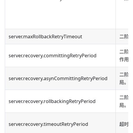
server.maxRollbackRetryTimeout
二阶
二阶
server.recovery.committingRetryPeriod
作用
二阶
server.recovery.asynCommittingRetryPeriod
局。
二阶
server.recovery.rollbackingRetryPeriod
局。
server.recovery.timeoutRetryPeriod
超时