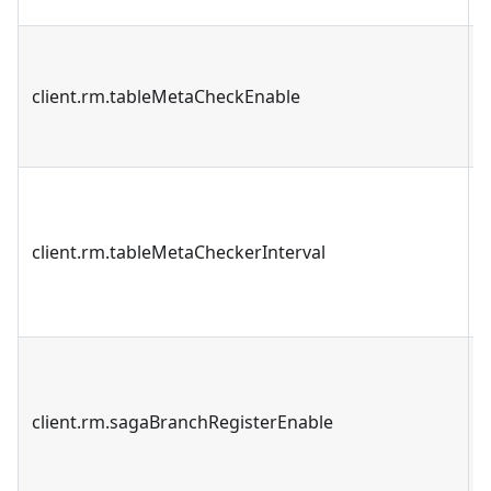
client.rm.tableMetaCheckEnable
client.rm.tableMetaCheckerInterval
client.rm.sagaBranchRegisterEnable