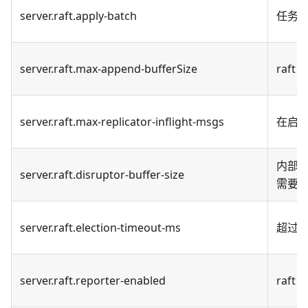
server.raft.apply-batch
任务累
server.raft.max-append-bufferSize
raf
server.raft.max-replicator-inflight-msgs
在启用 
内部 
server.raft.disruptor-buffer-size
需要
server.raft.election-timeout-ms
超过多
server.raft.reporter-enabled
raf