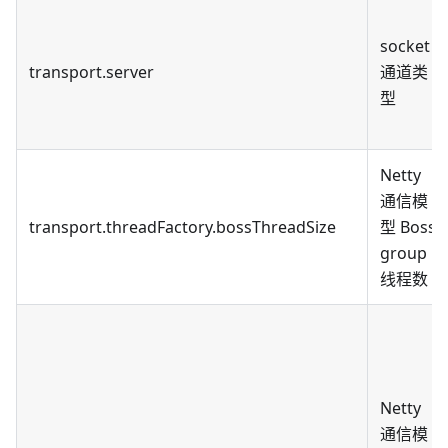
socket
transport.server
通道类
型
Netty
通信模
transport.threadFactory.bossThreadSize
型 Boss
group
线程数
Netty
通信模