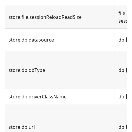
fil
store.file.sessionReloadReadSize
sessi
store.db.datasource
db 
store.db.dbType
db 
store.db.driverClassName
db 
store.db.url
db 模