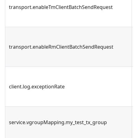
transport.enableTmClientBatchSendRequest
transport.enableRmClientBatchSendRequest
client.log.exceptionRate
service.vgroupMapping.my_test_tx_group