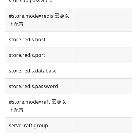
store.db.password
#store.mode=redis 需要以
下配置
store.redis.host
store.redis.port
store.redis.database
store.redis.password
#store.mode=raft 需要以
下配置
server.raft.group