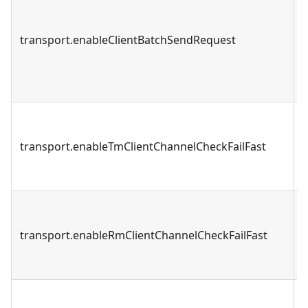
transport.enableClientBatchSendRequest
transport.enableTmClientChannelCheckFailFast
transport.enableRmClientChannelCheckFailFast