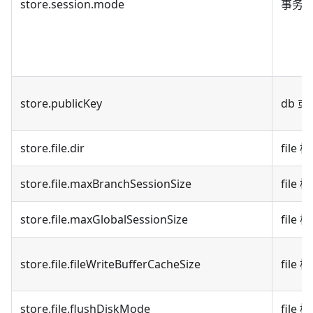
store.session.mode
事务
store.publicKey
db 或
store.file.dir
fil
store.file.maxBranchSessionSize
file
store.file.maxGlobalSessionSize
file
store.file.fileWriteBufferCacheSize
file
store.file.flushDiskMode
fil