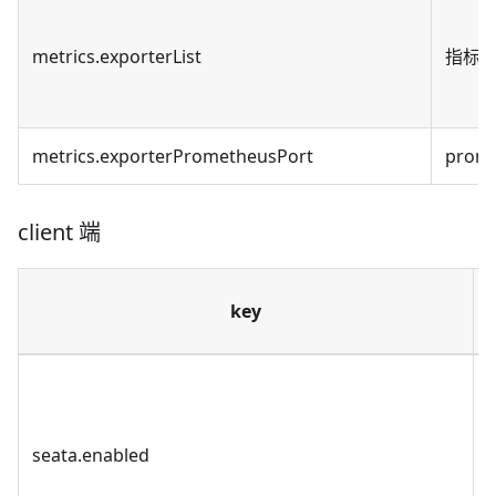
metrics.exporterList
指标结
metrics.exporterPrometheusPort
prom
client 端
key
s
seata.enabled