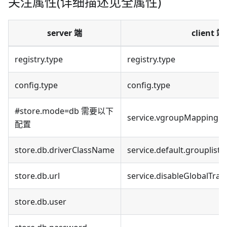
关注属性(详细描述见全属性)
server 端
client 端
registry.type
registry.type
config.type
config.type
#store.mode=db 需要以下
service.vgroupMapping.m
配置
store.db.driverClassName
service.default.grouplist
store.db.url
service.disableGlobalTran
store.db.user