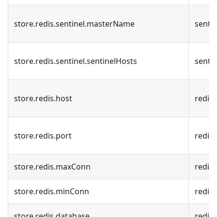
store.redis.sentinel.masterName
sent
store.redis.sentinel.sentinelHosts
senti
store.redis.host
redis
store.redis.port
redi
store.redis.maxConn
red
store.redis.minConn
red
store.redis.database
redi