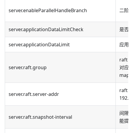
server.enableParallelHandleBranch
二阶
server.applicationDataLimitCheck
是否
server.applicationDataLimit
应用
raf
server.raft.group
对应，如
mappi
raft
server.raft.server-addr
192.1
间隔
server.raft.snapshot-interval
能提