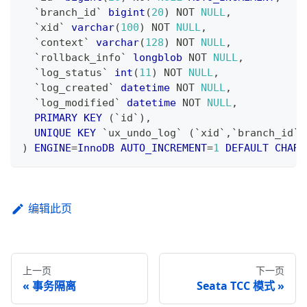
`
branch_id
`
bigint
(
20
)
NOT
NULL
,
`
xid
`
varchar
(
100
)
NOT
NULL
,
`
context
`
varchar
(
128
)
NOT
NULL
,
`
rollback_info
`
longblob
NOT
NULL
,
`
log_status
`
int
(
11
)
NOT
NULL
,
`
log_created
`
datetime
NOT
NULL
,
`
log_modified
`
datetime
NOT
NULL
,
PRIMARY
KEY
(
`
id
`
)
,
UNIQUE
KEY
`
ux_undo_log
`
(
`
xid
`
,
`
branch_id
`
)
)
ENGINE
=
InnoDB
AUTO_INCREMENT
=
1
DEFAULT
CHARS
编辑此页
上一页
下一页
事务隔离
Seata TCC 模式