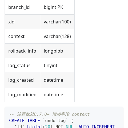
branch_id
bigint PK
xid
varchar(100)
context
varchar(128)
rollback_info
longblob
log_status
tinyint
log_created
datetime
log_modified
datetime
-- 注意此处0.7.0+ 增加字段 context
CREATE
TABLE
`
undo_log
`
(
`
id
`
bigint
(
20
)
NOT
NULL
AUTO_INCREMENT
,