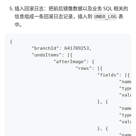
插入回滚日志：把前后镜像数据以及业务 SQL 相关的
信息组成一条回滚日志记录，插入到
表
UNDO_LOG
中。
{
	"branchId": 641789253,
	"undoItems": [{
		"afterImage": {
			"rows": [{
				"fields": [{
					"na
					"typ
					"val
				}, {
					"na
					"typ
					"va
				}, {
					"na