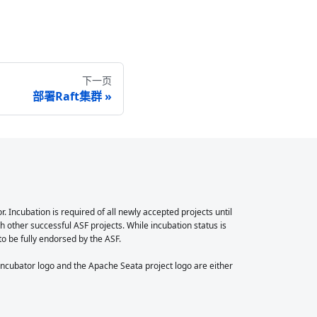
下一页
部署Raft集群
Incubation is required of all newly accepted projects until
 other successful ASF projects. While incubation status is
 to be fully endorsed by the ASF.
cubator logo and the Apache Seata project logo are either