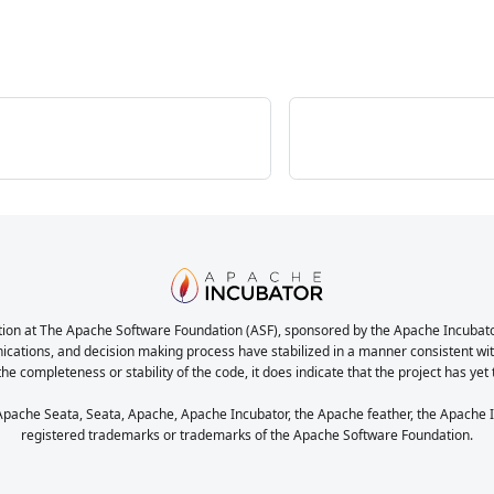
ion at The Apache Software Foundation (ASF), sponsored by the Apache Incubator. 
nications, and decision making process have stabilized in a manner consistent with
the completeness or stability of the code, it does indicate that the project has yet
ache Seata, Seata, Apache, Apache Incubator, the Apache feather, the Apache In
registered trademarks or trademarks of the Apache Software Foundation.