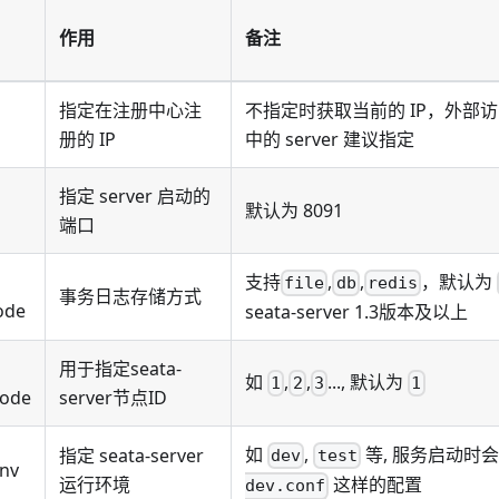
作用
备注
指定在注册中心注
不指定时获取当前的 IP，外部
册的 IP
中的 server 建议指定
指定 server 启动的
默认为 8091
端口
支持
,
,
，默认为
file
db
redis
事务日志存储方式
ode
seata-server 1.3版本及以上
用于指定seata-
如
,
,
..., 默认为
1
2
3
1
Node
server节点ID
如
,
等, 服务启动时
指定 seata-server
dev
test
Env
运行环境
这样的配置
dev.conf