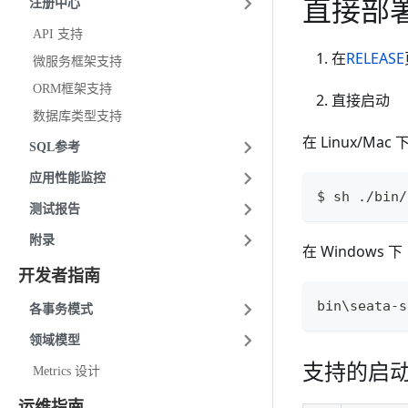
直接部
注册中心
API 支持
在
RELEASE
微服务框架支持
ORM框架支持
直接启动
数据库类型支持
在 Linux/Mac 
SQL参考
应用性能监控
$ sh ./bin/
测试报告
附录
在 Windows 下
开发者指南
bin\seata-s
各事务模式
领域模型
支持的启
Metrics 设计
运维指南