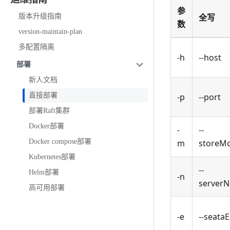
参
全写
版本升级指南
数
version-maintain-plan
多配置隔离
-h
--host
部署
新人文档
直接部署
-p
--port
部署Raft集群
Docker部署
-
--
Docker compose部署
m
storeM
Kubernetes部署
--
Helm部署
-n
server
高可用部署
-e
--seata