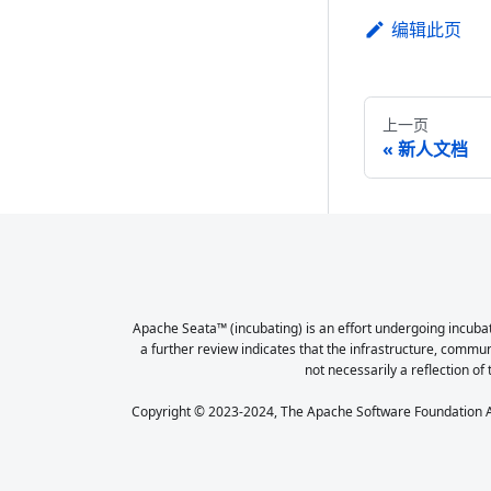
编辑此页
上一页
新人文档
Apache Seata™ (incubating) is an effort undergoing incubat
a further review indicates that the infrastructure, commu
not necessarily a reflection of 
Copyright © 2023-2024, The Apache Software Foundation Ap