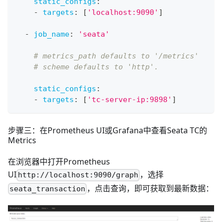
static_configs
:
-
targets
:
[
'localhost:9090'
]
-
job_name
:
'seata'
# metrics_path defaults to '/metrics'
# scheme defaults to 'http'.
static_configs
:
-
targets
:
[
'tc-server-ip:9898'
]
步骤三：在Prometheus UI或Grafana中查看Seata TC的
Metrics
在浏览器中打开Prometheus
UI
，选择
http://localhost:9090/graph
，点击查询，即可获取到最新数据：
seata_transaction