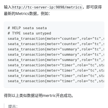
输入
，即可获得
http://tc-server-ip:9898/metrics
最新的Metrics数据，例如：
# HELP seata seata
# TYPE seata untyped
seata_transaction{meter="counter",role="tc",st
seata_transaction{meter="counter",role="tc",st
seata_transaction{meter="summary",role="tc",st
seata_transaction{meter="summary",role="tc",st
seata_transaction{meter="summary",role="tc",st
seata_transaction{meter="timer",role="tc",stat
seata_transaction{meter="timer",role="tc",stat
seata_transaction{meter="timer",role="tc",stat
seata_transaction{meter="timer",role="tc",stat
得到以上类似数据证明mertric开启成功。
提示：