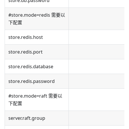
store.db.password
#store.mode=redis 需要以
下配置
store.redis.host
store.redis.port
store.redis.database
store.redis.password
#store.mode=raft 需要以
下配置
server.raft.group