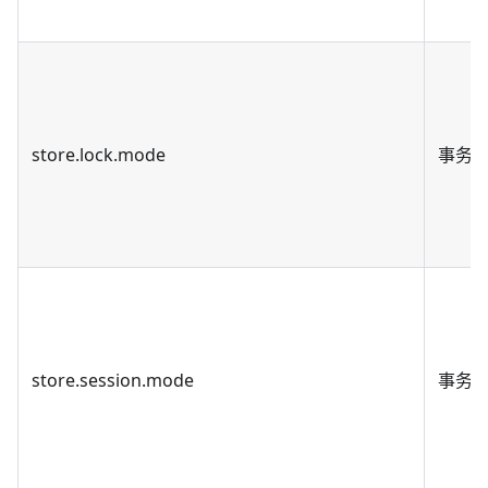
store.lock.mode
事务
store.session.mode
事务