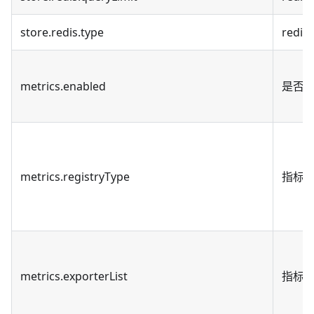
store.redis.type
redi
metrics.enabled
是否启用
metrics.registryType
指标
metrics.exporterList
指标结