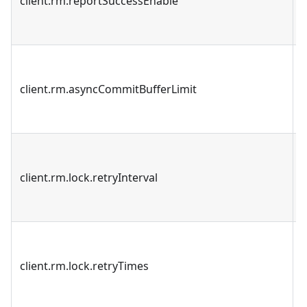
client.rm.reportSuccessEnable
client.rm.asyncCommitBufferLimit
client.rm.lock.retryInterval
client.rm.lock.retryTimes