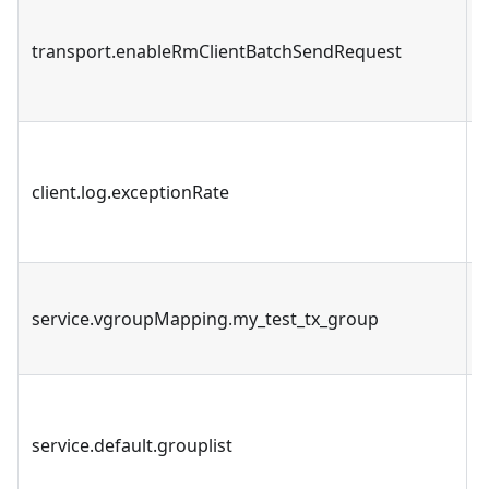
transport.enableRmClientBatchSendRequest
client.log.exceptionRate
service.vgroupMapping.my_test_tx_group
service.default.grouplist