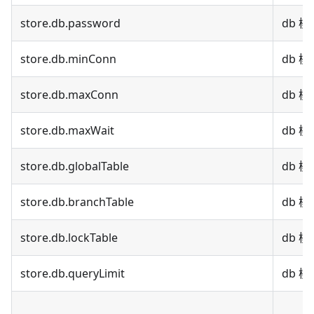
store.db.password
db 
store.db.minConn
db 
store.db.maxConn
db 
store.db.maxWait
db 
store.db.globalTable
db 
store.db.branchTable
db 
store.db.lockTable
db 
store.db.queryLimit
db 