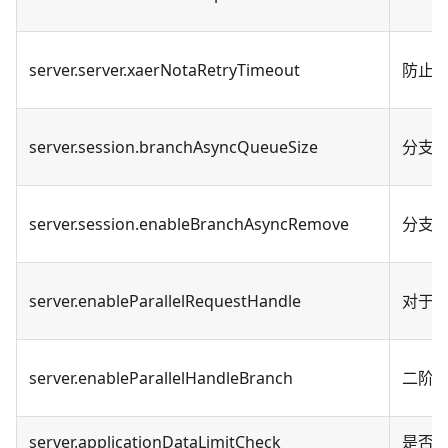
server.server.xaerNotaRetryTimeout
防止 
server.session.branchAsyncQueueSize
分支事
server.session.enableBranchAsyncRemove
分支事
server.enableParallelRequestHandle
对于
server.enableParallelHandleBranch
二阶
server.applicationDataLimitCheck
是否