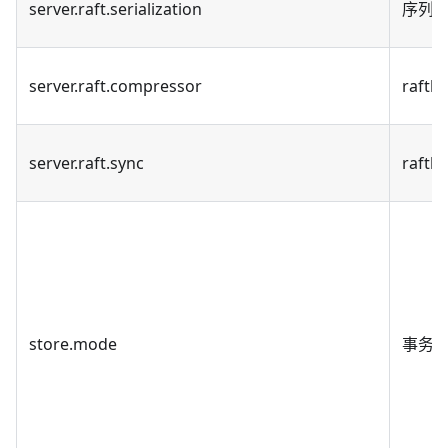
server.raft.serialization
序列化
server.raft.compressor
raftl
server.raft.sync
raft
store.mode
事务