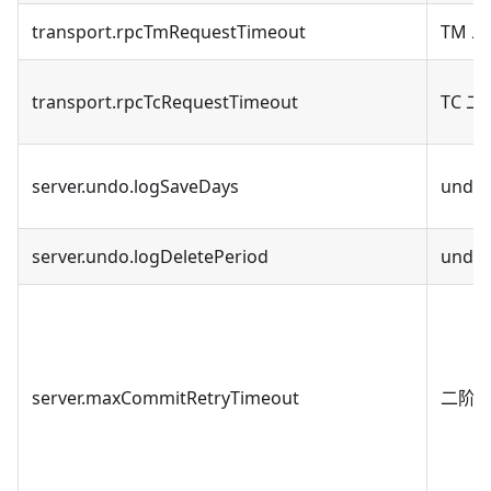
transport.rpcTmRequestTimeout
TM 
transport.rpcTcRequestTimeout
TC 
server.undo.logSaveDays
und
server.undo.logDeletePeriod
und
server.maxCommitRetryTimeout
二阶