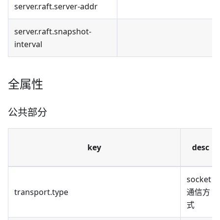
server.raft.server-addr
server.raft.snapshot-
interval
全属性
公共部分
key
desc
socket
transport.type
通信方
式