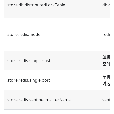
store.db.distributedLockTable
db 
store.redis.mode
redi
单机模式
store.redis.single.host
空时选取
单机模式
store.redis.single.port
时选取 
store.redis.sentinel.masterName
sent