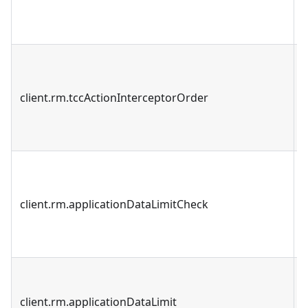
client.rm.tccActionInterceptorOrder
client.rm.applicationDataLimitCheck
client.rm.applicationDataLimit