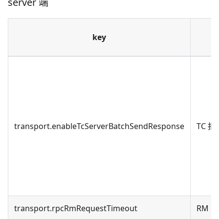
server 端
key
transport.enableTcServerBatchSendResponse
TC 
transport.rpcRmRequestTimeout
RM 