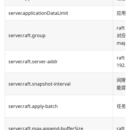
server.applicationDataLimit
应用
raf
server.raft.group
对应，如
mappi
raft
server.raft.server-addr
192.1
间隔
server.raft.snapshot-interval
能提
server.raft.apply-batch
任务累
server.raft.max-append-bufferSize
raf