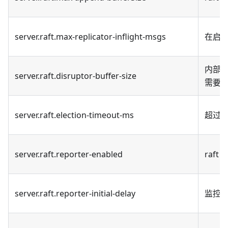
server.raft.max-replicator-inflight-msgs
在启用 
内部 
server.raft.disruptor-buffer-size
需要
server.raft.election-timeout-ms
超过多
server.raft.reporter-enabled
raf
server.raft.reporter-initial-delay
监控