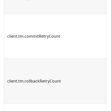
client.tm.commitRetryCount
client.tm.rollbackRetryCount