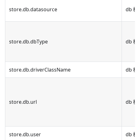
store.db.datasource
db 
store.db.dbType
db 
store.db.driverClassName
db 
store.db.url
db 模
store.db.user
db 