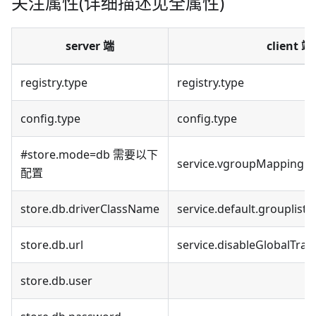
关注属性(详细描述见全属性)
server 端
client 端
registry.type
registry.type
config.type
config.type
#store.mode=db 需要以下
service.vgroupMapping.m
配置
store.db.driverClassName
service.default.grouplist
store.db.url
service.disableGlobalTran
store.db.user