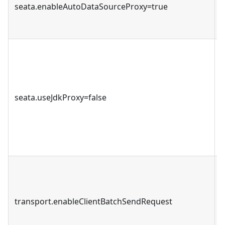
seata.enableAutoDataSourceProxy=true
seata.useJdkProxy=false
transport.enableClientBatchSendRequest