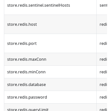
store.redis.sentinel.sentinelHosts
senti
store.redis.host
redis
store.redis.port
redi
store.redis.maxConn
red
store.redis.minConn
red
store.redis.database
redi
store.redis.password
redi
store.redis.queryLimit
red