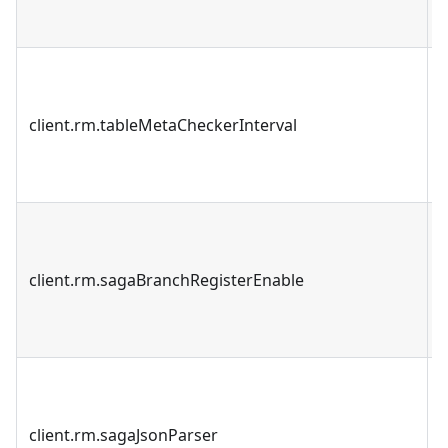
client.rm.tableMetaCheckerInterval
client.rm.sagaBranchRegisterEnable
client.rm.sagaJsonParser