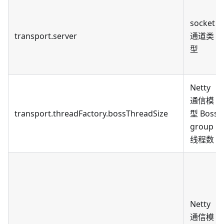
socket
transport.server
通道类
型
Netty
通信模
transport.threadFactory.bossThreadSize
型 Boss
group
线程数
Netty
通信模