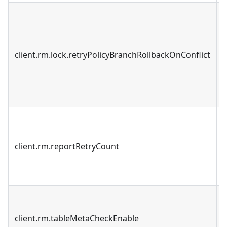
client.rm.lock.retryPolicyBranchRollbackOnConflict
client.rm.reportRetryCount
client.rm.tableMetaCheckEnable