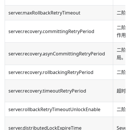
server.maxRollbackRetryTimeout
二阶
二阶
server.recovery.committingRetryPeriod
作用
二阶
server.recovery.asynCommittingRetryPeriod
局。
server.recovery.rollbackingRetryPeriod
二阶
server.recovery.timeoutRetryPeriod
超时
server.rollbackRetryTimeoutUnlockEnable
二阶
server.distributedLockExpireTime
Sev