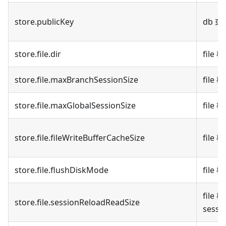
store.publicKey
db 或
store.file.dir
fil
store.file.maxBranchSessionSize
file
store.file.maxGlobalSessionSize
file
store.file.fileWriteBufferCacheSize
file
store.file.flushDiskMode
fil
fil
store.file.sessionReloadReadSize
sessi