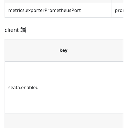
metrics.exporterPrometheusPort
prom
client 端
key
s
seata.enabled