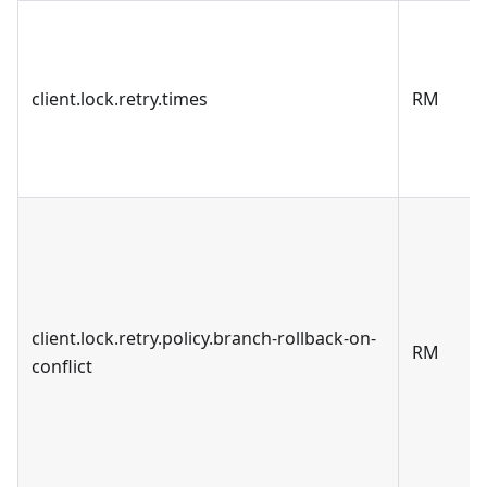
client.lock.retry.times
RM
client.lock.retry.policy.branch-rollback-on-
RM
conflict