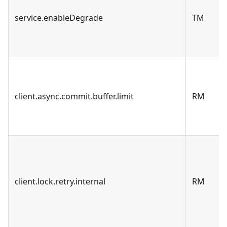
service.enableDegrade
TM
client.async.commit.buffer.limit
RM
client.lock.retry.internal
RM