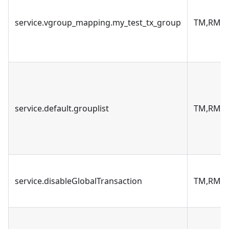
service.vgroup_mapping.my_test_tx_group
TM,RM
service.default.grouplist
TM,RM
service.disableGlobalTransaction
TM,RM