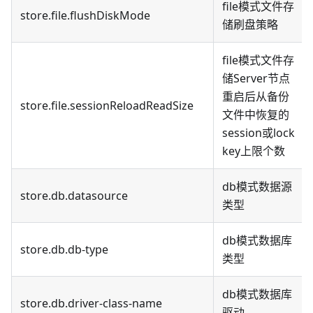
file模式文件存
store.file.flushDiskMode
储刷盘策略
file模式文件存
储Server节点
重启后从备份
store.file.sessionReloadReadSize
文件中恢复的
session或lock
key上限个数
db模式数据源
store.db.datasource
类型
db模式数据库
store.db.db-type
类型
db模式数据库
store.db.driver-class-name
驱动