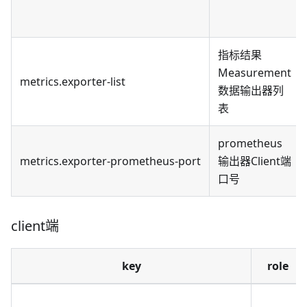
指标结果
Measurement
metrics.exporter-list
数据输出器列
表
prometheus
metrics.exporter-prometheus-port
输出器Client端
口号
client端
key
role