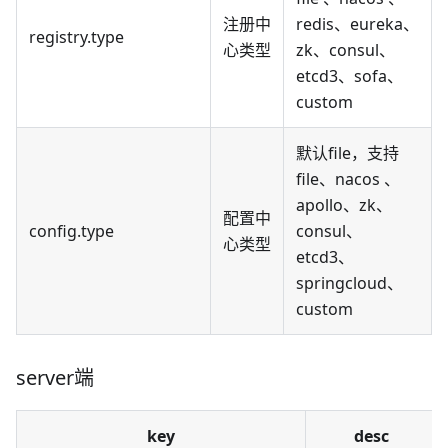
注册中
redis、eureka、
registry.type
心类型
zk、consul、
etcd3、sofa、
custom
默认file，支持
file、nacos 、
apollo、zk、
配置中
config.type
consul、
心类型
etcd3、
springcloud、
custom
server端
key
desc