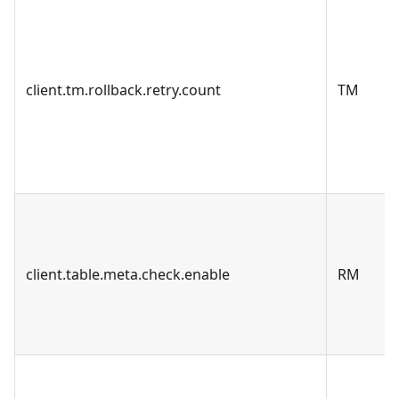
client.tm.rollback.retry.count
TM
client.table.meta.check.enable
RM