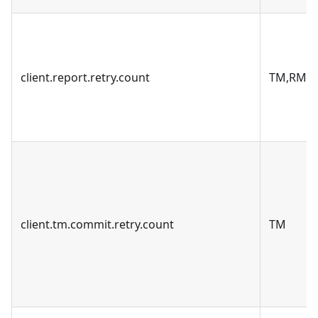
client.report.retry.count
TM,RM
client.tm.commit.retry.count
TM