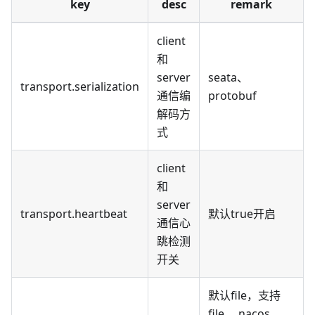
key
desc
remark
client
和
server
seata、
transport.serialization
通信编
protobuf
解码方
式
client
和
server
transport.heartbeat
默认true开启
通信心
跳检测
开关
默认file，支持
file 、nacos 、