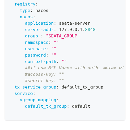
registry
:
type
:
 nacos
nacos
:
application
:
 seata
-
server
server-addr
:
 127.0.0.1
:
8848
group
:
"SEATA_GROUP"
namespace
:
""
username
:
""
password
:
""
context-path
:
""
##if use MSE Nacos with auth, mutex with
#access-key: ""
#secret-key: ""
tx-service-group
:
 default_tx_group
service
:
vgroup-mapping
:
default_tx_group
:
 default