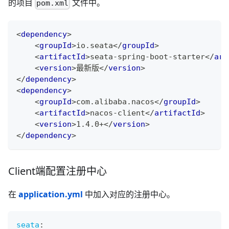
的项目
文件中。
pom.xml
<
dependency
>
<
groupId
>
io.seata
</
groupId
>
<
artifactId
>
seata-spring-boot-starter
</
art
<
version
>
最新版
</
version
>
</
dependency
>
<
dependency
>
<
groupId
>
com.alibaba.nacos
</
groupId
>
<
artifactId
>
nacos-client
</
artifactId
>
<
version
>
1.4.0+
</
version
>
</
dependency
>
Client端配置注册中心
在
application.yml
中加入对应的注册中心。
seata
: