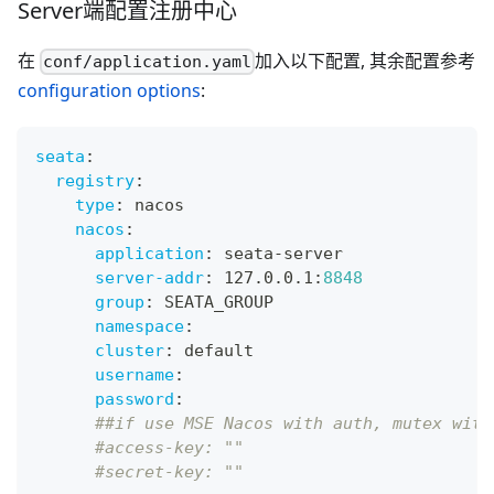
Server端配置注册中心
在
加入以下配置, 其余配置参考
conf/application.yaml
configuration options
:
seata
:
registry
:
type
:
 nacos
nacos
:
application
:
 seata
-
server
server-addr
:
 127.0.0.1
:
8848
group
:
 SEATA_GROUP
namespace
:
cluster
:
 default
username
:
password
:
##if use MSE Nacos with auth, mutex with
#access-key: ""
#secret-key: ""