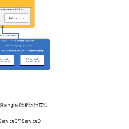
hanghai集群运行在性
viceC与ServiceD