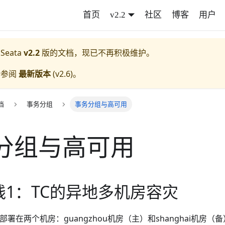
首页
v2.2
社区
博客
用户
 Seata
v2.2
版的文档，现已不再积极维护。
请参阅
最新版本
(
v2.6
)。
档
事务分组
事务分组与高可用
分组与高可用
践1：TC的异地多机房容灾
部署在两个机房：guangzhou机房（主）和shanghai机房（