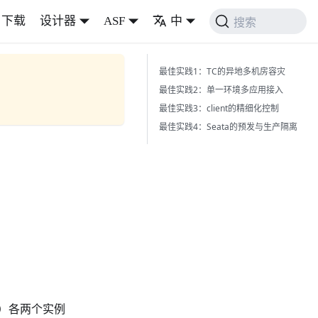
下载
设计器
ASF
中
搜索
最佳实践1：TC的异地多机房容灾
最佳实践2：单一环境多应用接入
最佳实践3：client的精细化控制
最佳实践4：Seata的预发与生产隔离
备）各两个实例