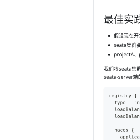
最佳实
假设现在开
seata集群
projectA
我们将seata集
seata-ser
registry {
  type = "n
  loadBalan
  loadBalan
  nacos {
    applica