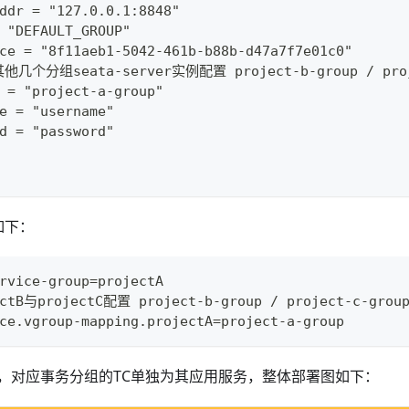
ddr = "127.0.0.1:8848"
 "DEFAULT_GROUP"
ce = "8f11aeb1-5042-461b-b88b-d47a7f7e01c0"
他几个分组seata-server实例配置 project-b-group / proj
 = "project-a-group"
e = "username"
d = "password"
置如下：
rvice-group=projectA
tB与projectC配置 project-b-group / project-c-grou
ce.vgroup-mapping.projectA=project-a-group
，对应事务分组的TC单独为其应用服务，整体部署图如下：