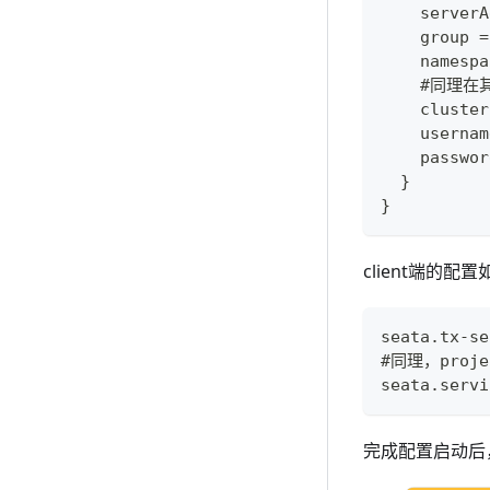
    serverA
    group =
    namespa
    #同理在其
    cluster
    usernam
    passwor
  }
}
client端的配
seata.tx-se
#同理，projec
seata.servi
完成配置启动后