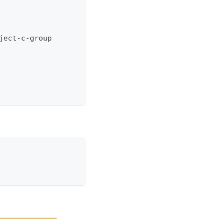
ect-c-group
p