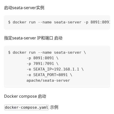
启动seata-server实例
$ docker run --name seata-server -p 8091:8091 
指定seata-server IP和端口 启动
$ docker run --name seata-server \
        -p 8091:8091 \
        -p 7091:7091 \
        -e SEATA_IP=192.168.1.1 \
        -e SEATA_PORT=8091 \
        apache/seata-server
Docker compose 启动
示例
docker-compose.yaml