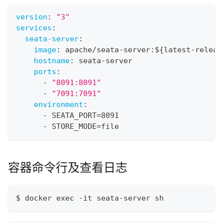
version
:
"3"
services
:
seata-server
:
image
:
 apache/seata
-
server
:
$
{
latest
-
releas
hostname
:
 seata
-
server
ports
:
-
"8091:8091"
-
"7091:7091"
environment
:
-
 SEATA_PORT=8091
-
 STORE_MODE=file
容器命令行及查看日志
$ docker exec -it seata-server sh