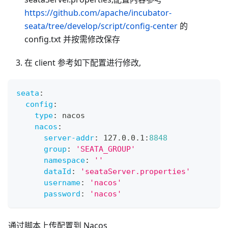
https://github.com/apache/incubator-
seata/tree/develop/script/config-center
的
config.txt 并按需修改保存
在 client 参考如下配置进行修改,
seata
:
config
:
type
:
 nacos
nacos
:
server-addr
:
 127.0.0.1
:
8848
group
:
'SEATA_GROUP'
namespace
:
''
dataId
:
'seataServer.properties'
username
:
'nacos'
password
:
'nacos'
通过脚本上传配置到 Nacos