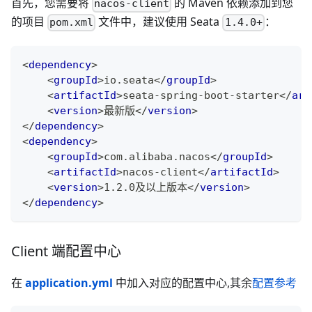
首先，您需要将
的 Maven 依赖添加到您
nacos-client
的项目
文件中，建议使用 Seata
：
pom.xml
1.4.0+
<
dependency
>
<
groupId
>
io.seata
</
groupId
>
<
artifactId
>
seata-spring-boot-starter
</
art
<
version
>
最新版
</
version
>
</
dependency
>
<
dependency
>
<
groupId
>
com.alibaba.nacos
</
groupId
>
<
artifactId
>
nacos-client
</
artifactId
>
<
version
>
1.2.0及以上版本
</
version
>
</
dependency
>
Client 端配置中心
在
application.yml
中加入对应的配置中心,其余
配置参考