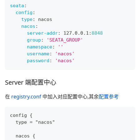
seata
:
config
:
type
:
 nacos
nacos
:
server-addr
:
 127.0.0.1
:
8848
group
:
'SEATA_GROUP'
namespace
:
''
username
:
'nacos'
password
:
'nacos'
Server 端配置中心
在
registry.conf
中加入对应配置中心,其余
配置参考
config {
  type = "nacos"
  nacos {