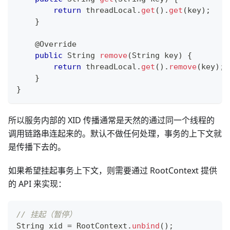
return
 threadLocal
.
get
(
)
.
get
(
key
)
;
}
@Override
public
String
remove
(
String
 key
)
{
return
 threadLocal
.
get
(
)
.
remove
(
key
)
;
}
}
所以服务内部的 XID 传播通常是天然的通过同一个线程的
调用链路串连起来的。默认不做任何处理，事务的上下文就
是传播下去的。
如果希望挂起事务上下文，则需要通过 RootContext 提供
的 API 来实现：
// 挂起（暂停）
String
 xid 
=
RootContext
.
unbind
(
)
;