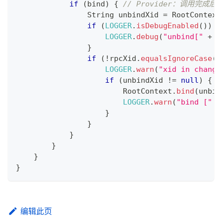
if
(
bind
)
{
// Provider：调用完成后
String
 unbindXid 
=
RootContext
if
(
LOGGER
.
isDebugEnabled
(
)
)
{
LOGGER
.
debug
(
"unbind["
+
 u
}
if
(
!
rpcXid
.
equalsIgnoreCase
(
u
LOGGER
.
warn
(
"xid in change
if
(
unbindXid 
!=
null
)
{
RootContext
.
bind
(
unbin
LOGGER
.
warn
(
"bind ["
+
}
}
}
}
}
}
编辑此页