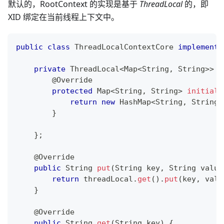
默认的，RootContext 的实现是基于
ThreadLocal
的，即
XID 绑定在当前线程上下文中。
public
class
ThreadLocalContextCore
implements
private
ThreadLocal
<
Map
<
String
,
String
>
>
 t
@Override
protected
Map
<
String
,
String
>
initialV
return
new
HashMap
<
String
,
String
>
}
}
;
@Override
public
String
put
(
String
 key
,
String
 value
return
 threadLocal
.
get
(
)
.
put
(
key
,
 valu
}
@Override
public
String
get
(
String
 key
)
{