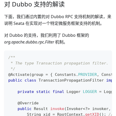
对 Dubbo 支持的解读
下面，我们通过内置的对 Dubbo RPC 支持机制的解读，来
说明 Seata 在实现对一个特定微服务框架支持的机制。
对 Dubbo 的支持，我们利用了 Dubbo 框架的
org.apache.dubbo.rpc.Filter
机制。
/**
 * The type Transaction propagation filter.
 */
@Activate
(
group 
=
{
Constants
.
PROVIDER
,
Consta
public
class
TransactionPropagationFilter
impl
private
static
final
Logger
LOGGER
=
Logge
@Override
public
Result
invoke
(
Invoker
<
?
>
 invoker
,
I
String
 xid 
=
RootContext
.
getXID
(
)
;
//