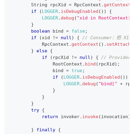
String
 rpcXid 
=
RpcContext
.
getContext
(
if
(
LOGGER
.
isDebugEnabled
(
)
)
{
LOGGER
.
debug
(
"xid in RootContext["
}
boolean
 bind 
=
false
;
if
(
xid 
!=
null
)
{
// Consumer：把 XID
RpcContext
.
getContext
(
)
.
setAttachm
}
else
{
if
(
rpcXid 
!=
null
)
{
// Provid
RootContext
.
bind
(
rpcXid
)
;
                bind 
=
true
;
if
(
LOGGER
.
isDebugEnabled
(
)
)
{
LOGGER
.
debug
(
"bind["
+
 rpc
}
}
}
try
{
return
 invoker
.
invoke
(
invocation
)
;
}
finally
{