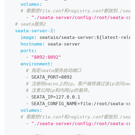
volumes
:
# 需要把file.conf和registry.conf都放到./seat
-
"./seata-server/config:/root/seata-con
# seata服务2
seata-server-2
:
image
:
 seataio/seata
-
server
:
$
{
latest
-
relea
hostname
:
 seata
-
server
ports
:
-
"8092:8092"
environment
:
# 指定seata服务启动端口
-
 SEATA_PORT=8092
# 注册到nacos上的ip。客户端将通过该ip访问sea
# 注意公网ip和内网ip的差异。
-
 SEATA_IP=127.0.0.1
-
 SEATA_CONFIG_NAME=file
:
/root/seata
-
con
volumes
:
# 需要把file.conf和registry.conf都放到./seat
-
"./seata-server/config:/root/seata-con