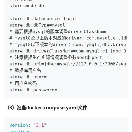
store.mode=db
store.db.datasource=druid
store.db.dbType=mysql
# 需要根据mysql的版本调整driverClassName
# mysql8及以上版本对应的driver：com.mysql.cj.jdbc
# mysql8以下版本的driver：com.mysql.jdbc.Driver
store.db.driverClassName=com.mysql.cj.jdbc.Dri
# 注意根据生产实际情况调整参数host和port
store.db.url=jdbc:mysql://127.0.0.1:3306/seata
# 数据库用户名
store.db.user=
# 用户名密码
store.db.password=
（3）准备docker-compose.yaml文件
version
:
"3.1"
services
: