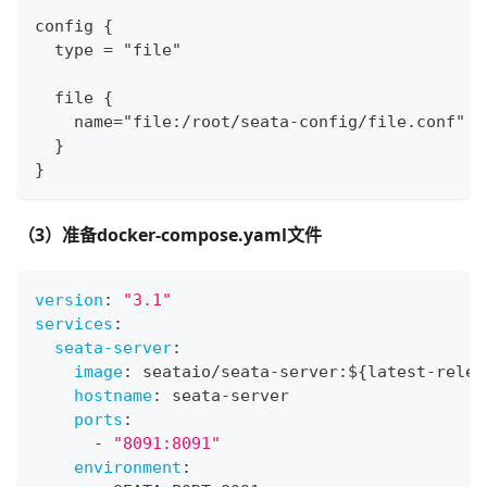
config {
  type = "file"
  file {
    name="file:/root/seata-config/file.conf"
  }
}
（3）准备docker-compose.yaml文件
version
:
"3.1"
services
:
seata-server
:
image
:
 seataio/seata
-
server
:
$
{
latest
-
relea
hostname
:
 seata
-
server
ports
:
-
"8091:8091"
environment
: