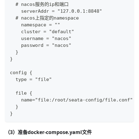
  # nacos服务的ip和端口
    serverAddr = "127.0.0.1:8848"
  # nacos上指定的namespace
    namespace = ""
    cluster = "default"
    username = "nacos"
    password = "nacos"
  }
}
config {
  type = "file"
  file {
    name="file:/root/seata-config/file.conf"
  }
}
（3）准备docker-compose.yaml文件