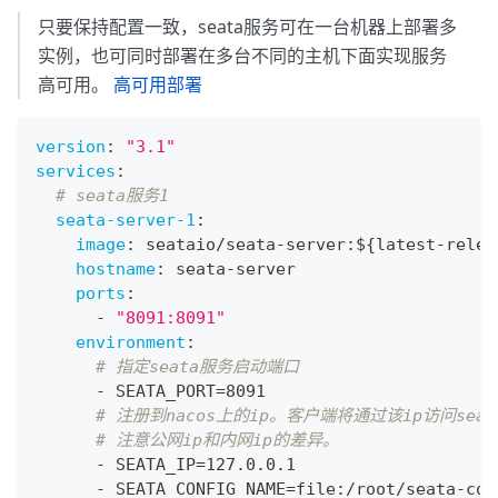
只要保持配置一致，seata服务可在一台机器上部署多
实例，也可同时部署在多台不同的主机下面实现服务
高可用。
高可用部署
version
:
"3.1"
services
:
# seata服务1
seata-server-1
:
image
:
 seataio/seata
-
server
:
$
{
latest
-
relea
hostname
:
 seata
-
server
ports
:
-
"8091:8091"
environment
:
# 指定seata服务启动端口
-
 SEATA_PORT=8091
# 注册到nacos上的ip。客户端将通过该ip访问sea
# 注意公网ip和内网ip的差异。
-
 SEATA_IP=127.0.0.1
-
 SEATA_CONFIG_NAME=file
:
/root/seata
-
con