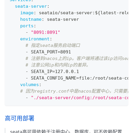
seata-server
:
image
:
 seataio/seata
-
server
:
$
{
latest
-
relea
hostname
:
 seata
-
server
ports
:
-
"8091:8091"
environment
:
# 指定seata服务启动端口
-
 SEATA_PORT=8091
# 注册到nacos上的ip。客户端将通过该ip访问sea
# 注意公网ip和内网ip的差异。
-
 SEATA_IP=127.0.0.1
-
 SEATA_CONFIG_NAME=file
:
/root/seata
-
con
volumes
:
# 因为registry.conf中是nacos配置中心，只需要把re
-
"./seata-server/config:/root/seata-con
高可用部署
seata高可用依赖于注册中心、数据库，可不依赖配置