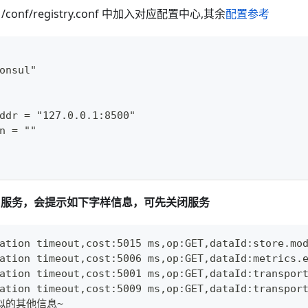
 /conf/registry.conf 中加入对应配置中心,其余
配置参考
onsul"
ddr = "127.0.0.1:8500"
n = ""
ta 服务，会提示如下字样信息，可先关闭服务
ation timeout,cost:5015 ms,op:GET,dataId:store.mo
ation timeout,cost:5006 ms,op:GET,dataId:metrics.
ation timeout,cost:5001 ms,op:GET,dataId:transpor
ation timeout,cost:5009 ms,op:GET,dataId:transpor
似的其他信息~