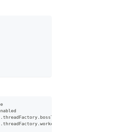
de
enabled
t.threadFactory.bossThreadPrefix
t.threadFactory.workerThreadPrefix