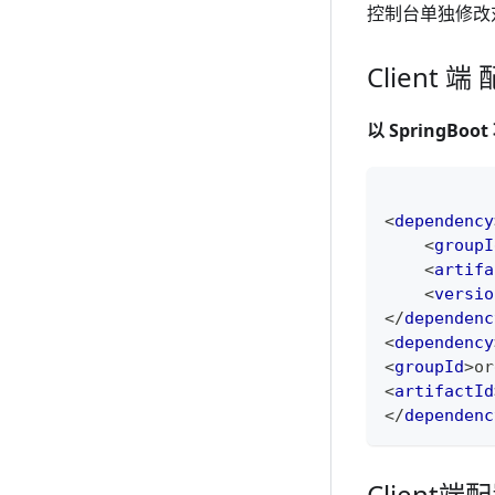
控制台单独修改
Client 
以 SpringBo
<
dependency
<
groupI
<
artifa
<
versio
</
dependenc
<
dependency
<
groupId
>
or
<
artifactId
</
dependenc
Client端