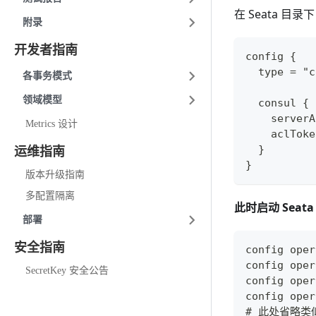
在 Seata 目录下
附录
开发者指南
config {
  type = "c
各事务模式
领域模型
  consul {
    serverA
Metrics 设计
    aclToke
  }
运维指南
}
版本升级指南
多配置隔离
此时启动 Sea
部署
安全指南
config oper
config oper
SecretKey 安全公告
config oper
config oper
# 此处省略类