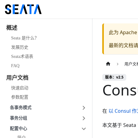
概述
此为
Apache
Seata 是什么？
最新的文档
发展历史
Seata术语表
用户文
FAQ
版本：v2.5
用户文档
Con
快速启动
参数配置
各事务模式
在
以 Consul
事务分组
本文基于 Seata 
配置中心
简介