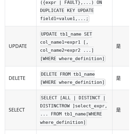
({expr | FAULT},...) ON
DUPLICATE KEY UPDATE
field1=value1,...;
UPDATE tb1_name SET
col_name1=expr1 [,
UPDATE
是
col_name2=expr2 ...]
[WHERE where_definition]
DELETE FROM tb1_name
DELETE
是
[WHERE where_definition]
SELECT [ALL | DISTINCT |
DISTINCTROW ]select_expr,
SELECT
是
... FROM tb1_name[WHERE
where_definition]