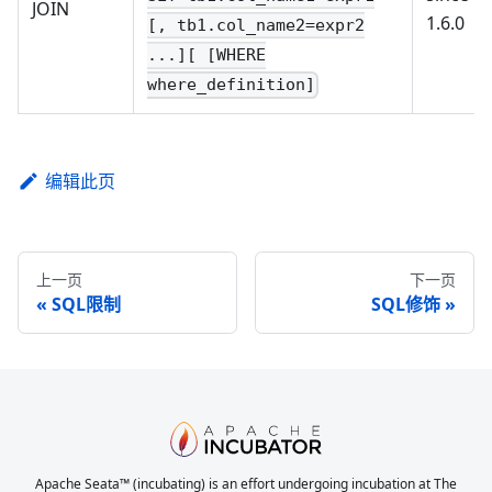
JOIN
1.6.0
[, tb1.col_name2=expr2
...][ [WHERE
where_definition]
编辑此页
上一页
下一页
SQL限制
SQL修饰
Apache Seata™ (incubating) is an effort undergoing incubation at The