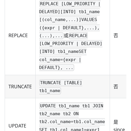
REPLACE [LOW_PRIORITY |
DELAYED][INTO] tb1_name
[(col_name,...)]VALUES
({expr | DEFAULT},...),
或
REPLACE
否
(...),...
REPLACE
[LOW_PRIORITY | DELAYED]
[INTO] tb1_nameSET
col_name={expr |
DEFAULT}, ...
TRUNCATE [TABLE]
TRUNCATE
否
tb1_name
UPDATE tb1_name tb1 JOIN
tb2_name tb2 ON
是
tb2.col_name=tb1.col_name
UPDATE
since
SET tb1.col_name1=expr1