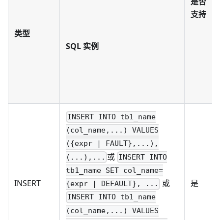
是否
支持
类型
SQL 实例
INSERT INTO tb1_name
(col_name,...) VALUES
({expr | FAULT},...),
或
(...),...
INSERT INTO
tb1_name SET col_name=
INSERT
是
或
{expr | DEFAULT}, ...
INSERT INTO tb1_name
(col_name,...) VALUES