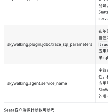
务是否
Seata
server
布尔属
当值为
skywalking.plugin.jdbc.trace_sql_parameters
true
应用服
录sql
字符串
性，标
skywalking.agent.service_name
应用服
SkyWal
的唯一
Seata客户端探针参数可参考