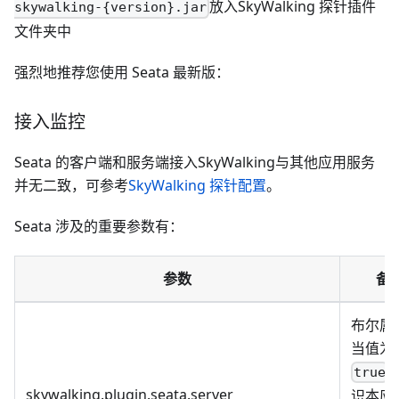
放入SkyWalking 探针插件
skywalking-{version}.jar
文件夹中
强烈地推荐您使用 Seata 最新版：
接入监控
Seata 的客户端和服务端接入SkyWalking与其他应用服务
并无二致，可参考
SkyWalking 探针配置
。
Seata 涉及的重要参数有：
参数
备
布尔属
当值为
true
skywalking.plugin.seata.server
识本应