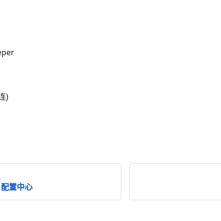
eper
直连)
er 配置中心