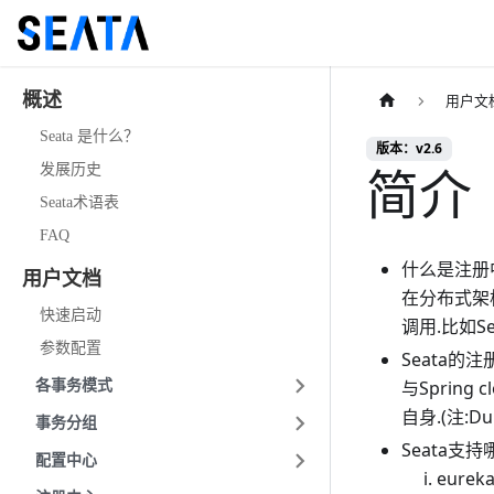
概述
用户文
Seata 是什么？
版本：v2.6
简介
发展历史
Seata术语表
FAQ
什么是注册
用户文档
在分布式架
快速启动
调用.比如Sea
参数配置
Seata的注
与Sprin
各事务模式
自身.(注
:D
事务分组
Seata支
配置中心
eurek