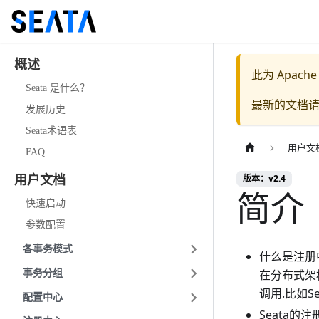
概述
此为
Apache
Seata 是什么？
最新的文档
发展历史
Seata术语表
用户文
FAQ
版本：v2.4
用户文档
简介
快速启动
参数配置
各事务模式
什么是注册
在分布式架
事务分组
调用.比如Sea
配置中心
Seata的注