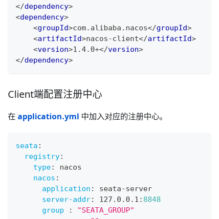
</
dependency
>
<
dependency
>
<
groupId
>
com.alibaba.nacos
</
groupId
>
<
artifactId
>
nacos-client
</
artifactId
>
<
version
>
1.4.0+
</
version
>
</
dependency
>
Client端配置注册中心
在
application.yml
中加入对应的注册中心。
seata
:
registry
:
type
:
 nacos
nacos
:
application
:
 seata
-
server
server-addr
:
 127.0.0.1
:
8848
group
:
"SEATA_GROUP"