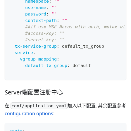
namespace
:
""
username
:
""
password
:
""
context-path
:
""
##if use MSE Nacos with auth, mutex with
#access-key: ""
#secret-key: ""
tx-service-group
:
 default_tx_group
service
:
vgroup-mapping
:
default_tx_group
:
 default
Server端配置注册中心
在
加入以下配置, 其余配置参考
conf/application.yaml
configuration options
:
seata
: