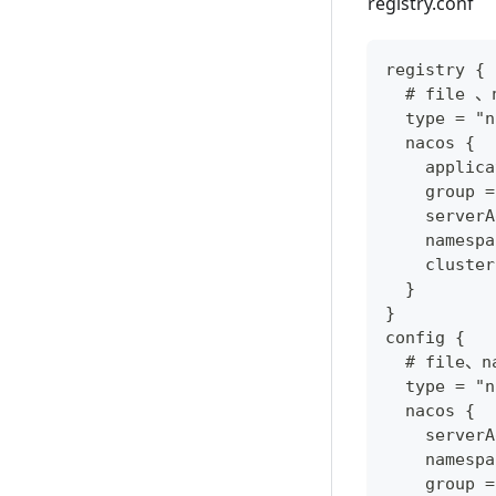
registry.conf
registry {
  # file 、
  type = "
  nacos {
    appli
    group
    server
    namesp
    clust
  }
}
config {
  # file、n
  type = "
  nacos {
    server
    namespa
    group 