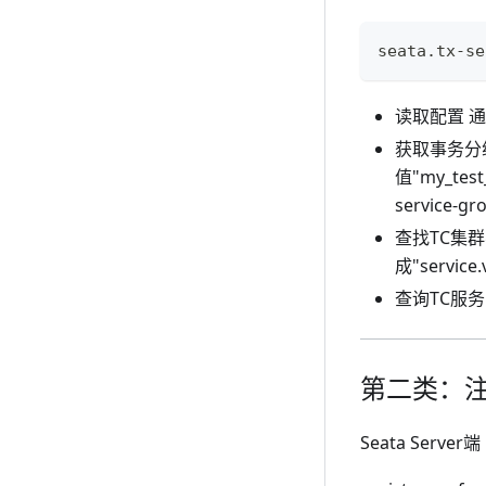
seata.tx-s
读取配置 通过F
获取事务分组(
值"my_tes
service
查找TC集群名
成"service
查询TC服务 拼
第二类：注
Seata Server端