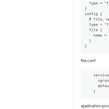
  type = "
}
config {
  # file、n
  type = "
  file {
    name =
  }
}
file.conf
    service
      vgrou
      defau
    }
application.pro