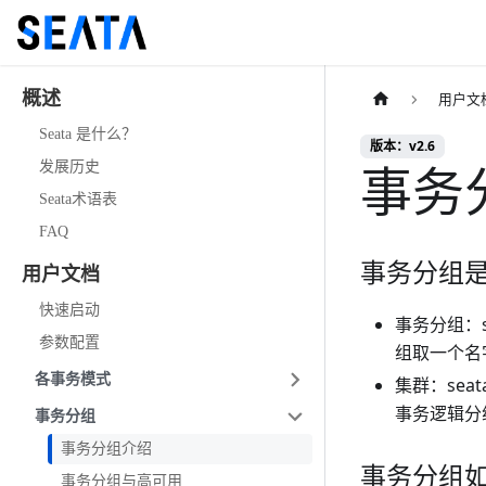
概述
用户文
Seata 是什么？
版本：v2.6
事务
发展历史
Seata术语表
FAQ
事务分组
用户文档
快速启动
事务分组：
参数配置
组取一个名
各事务模式
集群：sea
事务逻辑分
事务分组
事务分组介绍
事务分组如
事务分组与高可用