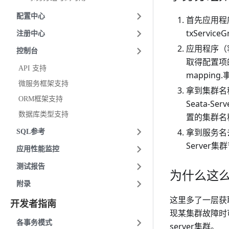
配置中心
首先应用程序
txServic
注册中心
应用程序（客
控制台
取得配置项的值
API 支持
mappin
微服务框架支持
拿到集群名
ORM框架支持
Seata-S
数据库类型支持
置的集群名
拿到服务名
SQL参考
Server
应用性能监控
测试报告
为什么这
附录
这里多了一层获
开发者指南
现某集群故障时
各事务模式
server集群。