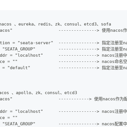
nacos 、eureka、redis、zk、consul、etcd3、sofa
nacos"                  ---------------> 使用nac
cation = "seata-server"  ---------------> 指定注
 = "SEATA_GROUP"         ---------------> 指定注
Addr = "localhost"      ---------------> nacos注
ace = ""                ---------------> nac
er = "default"           ---------------> 指定注
acos 、apollo、zk、consul、etcd3
nacos"                  ------------> 使用nacos
Addr = "localhost"      ---------------> nacos注
ce = ""
= "SEATA_GROUP"         ---------------> nacos