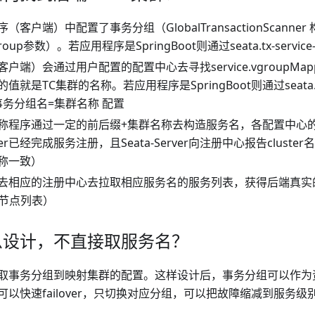
（客户端）中配置了事务分组（GlobalTransactionScanner
eGroup参数）。若应用程序是SpringBoot则通过seata.tx-service
户端）会通过用户配置的配置中心去寻找service.vgroupMappin
就是TC集群的名称。若应用程序是SpringBoot则通过seata.serv
g.事务分组名=集群名称 配置
称程序通过一定的前后缀+集群名称去构造服务名，各配置中心
erver已经完成服务注册，且Seata-Server向注册中心报告clus
称一致）
去相应的注册中心去拉取相应服务名的服务列表，获得后端真实的TC
集群节点列表）
么设计，不直接取服务名？
取事务分组到映射集群的配置。这样设计后，事务分组可以作为
可以快速failover，只切换对应分组，可以把故障缩减到服务