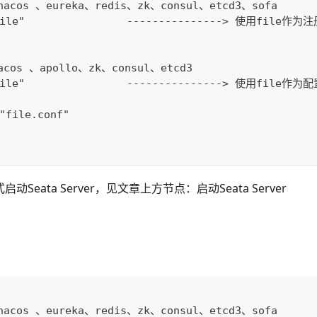
nacos 、eureka、redis、zk、consul、etcd3、sofa
file"                ---------------> 使用file作
acos 、apollo、zk、consul、etcd3
file"                ---------------> 使用file作
"file.conf"
模式启动Seata Server，见文章上方节点：启动Seata Server
nacos 、eureka、redis、zk、consul、etcd3、sofa