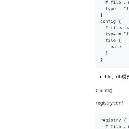
  # file 、
  type = "
}
config {
  # file、n
  type = "
  file {
    name = 
  }
}
file、db
Client端
registry.conf
registry {
  # file 、