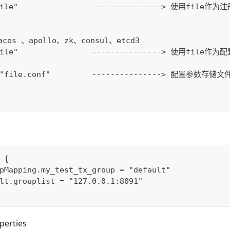
file"                ---------------> 使用file作
acos 、apollo、zk、consul、etcd3
file"                ---------------> 使用file作
 "file.conf"         ---------------> 配置参数存储文
 {
pMapping.my_test_tx_group = "default"
lt.grouplist = "127.0.0.1:8091"
perties